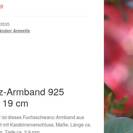
ig
3535
nder/ Armreife
z-Armband 925
r 19 cm
018
tiv ist dieses Fuchsschwanz-Armband aus
ert mit Karabinerverschluss. Maße: Länge ca.
m, Tiefe ca. 3,9 mm.