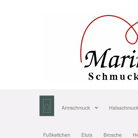
Zur
Zum
Navigation
Inhalt
springen
springen
⌂
Armschmuck
Halsschmuc
Fußkettchen
Etuis
Brosche
H