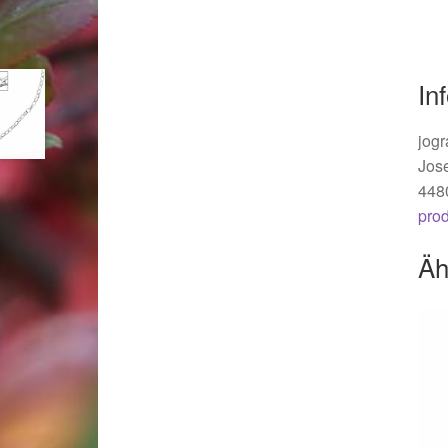
Woocommerce Predictive Search
In
jogr
Jos
448
pro
Äh