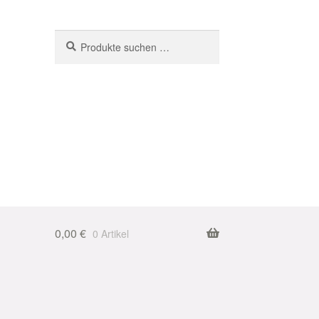
Suchen
Suchen
nach:
0,00
€
0 Artikel