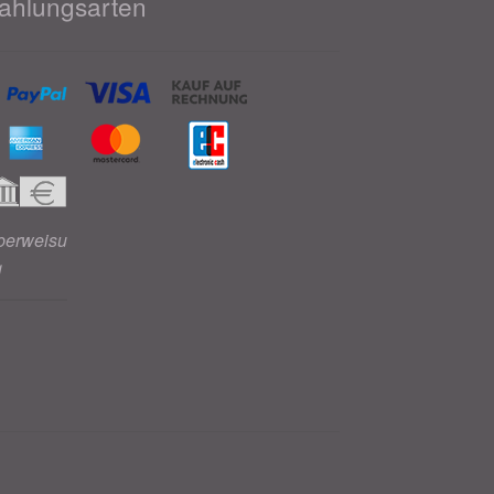
ahlungsarten
berweisu
g