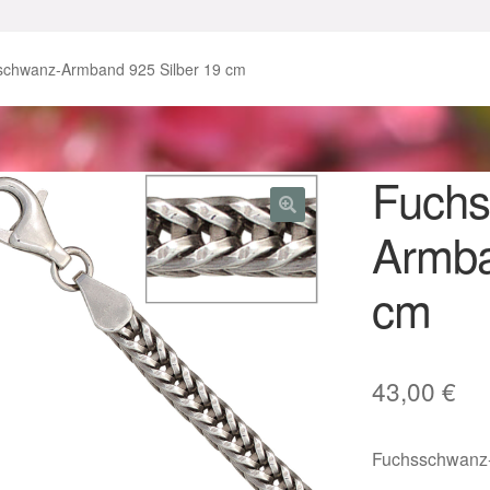
enke zu Ostern 2023
Geschenke zu Ostern 2024
schwanz-Armband 925 Silber 19 cm
chenkideen für Weihnachten 2023
chenkideen für Weihnachten 2025
Fuchs
Armba
lloween Schmuck online kaufen 2016
cm
lloween Schmuck online kaufen 2018
Im Gedenken an
Impres
o.
Karneval 2019 – Schmuck zu Fasching & Co.
43,00
€
o.
Kasse
Liefer- und Versandkosten
Fuchsschwanz-
gisches und Festliches zu Halloween