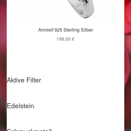
Valentinstag
Valentinstag 2016
Armreif 925 Sterling Silber
Valentinstag Geschenke
198,00
€
Vertrag widerrufen
Warenkorb
Weihnachtsangebote 2015
Aktive Filter
Weihnachtsangebote 2016
Edelstein
Weihnachtsangebote 2017
Weihnachtsangebote 2018
Schmuckmetall