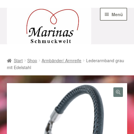
Zur
Zum
Menü
Navigation
Inhalt
springen
springen
Start
Start
Shop
Armbänder/ Armreife
Lederarmband grau
mit Edelstahl
AGB
Beispiel-Seite
Datenschutz
Geschenke zu Ostern 2023
Geschenke zu Ostern 2024