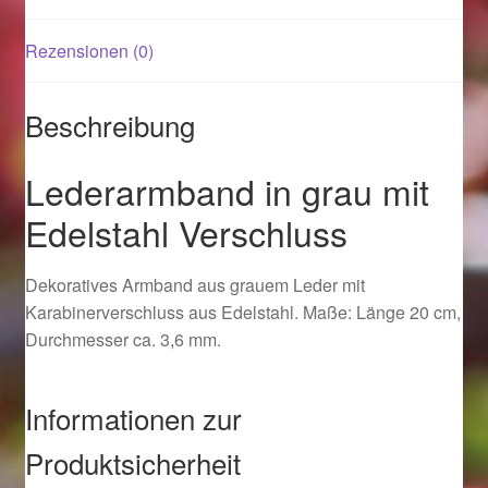
Rezensionen (0)
Magisches und Festliches zu Halloween 2021
Magisches und Festliches zu Halloween 2022
Beschreibung
Mein Konto
Lederarmband in grau mit
Edelstahl Verschluss
Logout
Dekoratives Armband aus grauem Leder mit
Ostergeschenke finden für Ostern 2015
Karabinerverschluss aus Edelstahl. Maße: Länge 20 cm,
Durchmesser ca. 3,6 mm.
Ostergeschenke finden für Ostern 2016
Ostergeschenke finden für Ostern 2017
Informationen zur
Produktsicherheit
Ostergeschenke finden für Ostern 2018