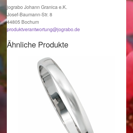
jograbo Johann Granica e.K.
Ostergeschenke finden für Ostern 2019
Josef-Baumann-Str. 8
44805 Bochum
Ostergeschenke finden für Ostern 2020
produktverantwortung@jograbo.de
Ostergeschenke finden für Ostern 2021
Ähnliche Produkte
Ostergeschenke finden für Ostern 2022
Partner
Shop
Startseite
Startseite