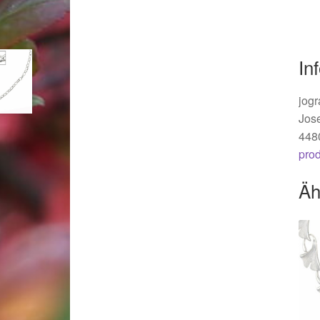
Woocommerce Predictive Search
In
jogr
Jos
448
pro
Äh