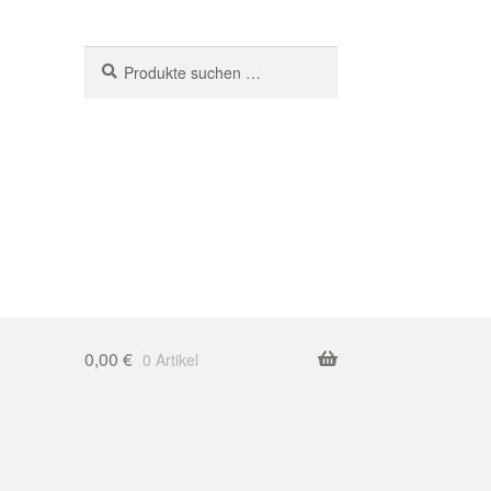
Suchen
Suchen
nach:
0,00
€
0 Artikel