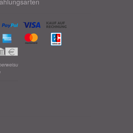
ahlungsarten
berweisu
g