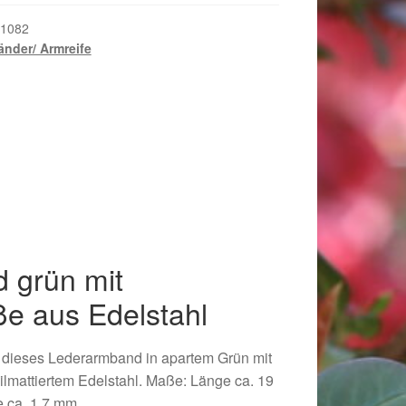
1082
nder/ Armreife
 grün mit
e aus Edelstahl
018
st dieses Lederarmband in apartem Grün mit
ilmattiertem Edelstahl. Maße: Länge ca. 19
e ca. 1,7 mm