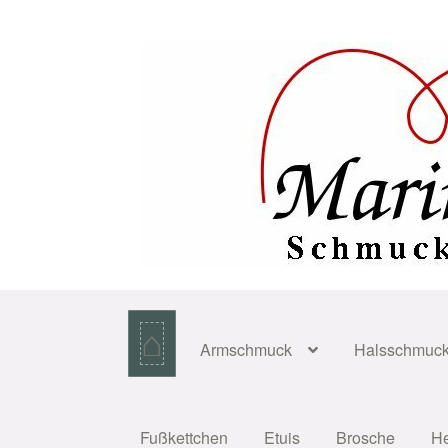
Zur
Zum
Navigation
Inhalt
springen
springen
⌂
Armschmuck
Halsschmuc
Fußkettchen
Etuis
Brosche
H