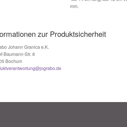
mm.
formationen zur Produktsicherheit
abo Johann Granica e.K.
ef-Baumann-Str. 8
05 Bochum
duktverantwortung@jograbo.de