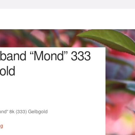
dband “Mond” 333
old
sum
nd” 8k (333) Gelbgold
ig