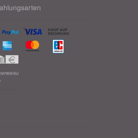
ahlungsarten
berweisu
g