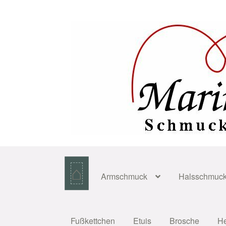
Zur
Zum
Navigation
Inhalt
springen
springen
⌂
Armschmuck
Halsschmuc
Fußkettchen
Etuis
Brosche
H