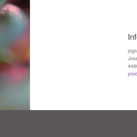
Woocommerce Predictive Search
In
jogr
Jos
448
pro