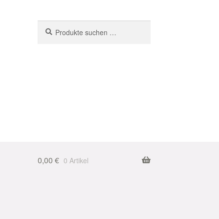
Suchen
Suchen
nach:
0,00
€
0 Artikel