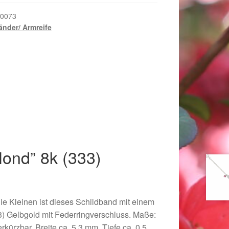
0073
nder/ Armreife
ond” 8k (333)
018
die Kleinen ist dieses Schildband mit einem
 Gelbgold mit Federringverschluss. Maße:
rkürzbar, Breite ca. 5,3 mm, Tiefe ca. 0,5