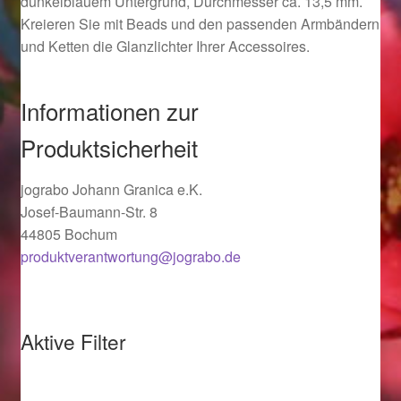
dunkelblauem Untergrund, Durchmesser ca. 13,5 mm.
Ostergeschenke finden für Ostern 2019
Kreieren Sie mit Beads und den passenden Armbändern
und Ketten die Glanzlichter Ihrer Accessoires.
Ostergeschenke finden für Ostern 2020
Informationen zur
Ostergeschenke finden für Ostern 2021
Produktsicherheit
Ostergeschenke finden für Ostern 2022
jograbo Johann Granica e.K.
Josef-Baumann-Str. 8
Partner
44805 Bochum
produktverantwortung@jograbo.de
Shop
Startseite
Aktive Filter
Startseite