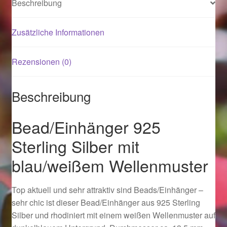
Beschreibung
Magisches und Festliches zu Halloween 2021
Zusätzliche Informationen
Magisches und Festliches zu Halloween 2022
Rezensionen (0)
Mein Konto
Beschreibung
Logout
Bead/Einhänger 925
Ostergeschenke finden für Ostern 2015
Sterling Silber mit
blau/weißem Wellenmuster
Ostergeschenke finden für Ostern 2016
Ostergeschenke finden für Ostern 2017
Top aktuell und sehr attraktiv sind Beads/Einhänger –
sehr chic ist dieser Bead/Einhänger aus 925 Sterling
Ostergeschenke finden für Ostern 2018
Silber und rhodiniert mit einem weißen Wellenmuster auf