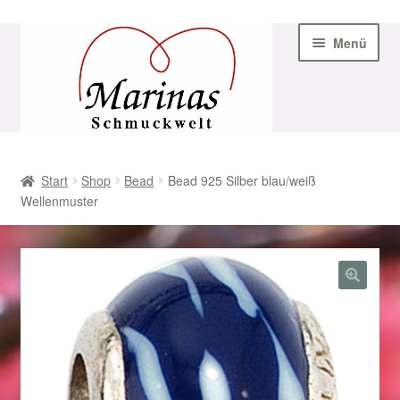
Zur
Zum
Menü
Navigation
Inhalt
springen
springen
Start
Start
Shop
Bead
Bead 925 Silber blau/weiß
Wellenmuster
AGB
Beispiel-Seite
Datenschutz
Geschenke zu Ostern 2023
Geschenke zu Ostern 2024