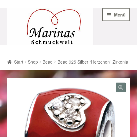
Zur
Zum
Menü
Navigation
Inhalt
springen
springen
Start
Start
Shop
Bead
Bead 925 Silber “Herzchen” Zirkonia
AGB
Beispiel-Seite
Datenschutz
Geschenke zu Ostern 2023
Geschenke zu Ostern 2024