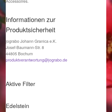
Accessoires.
Ostergeschenke finden für Ostern 2019
Informationen zur
Ostergeschenke finden für Ostern 2020
Produktsicherheit
Ostergeschenke finden für Ostern 2021
jograbo Johann Granica e.K.
Ostergeschenke finden für Ostern 2022
Josef-Baumann-Str. 8
44805 Bochum
Partner
produktverantwortung@jograbo.de
Shop
Aktive Filter
Startseite
Startseite
Edelstein