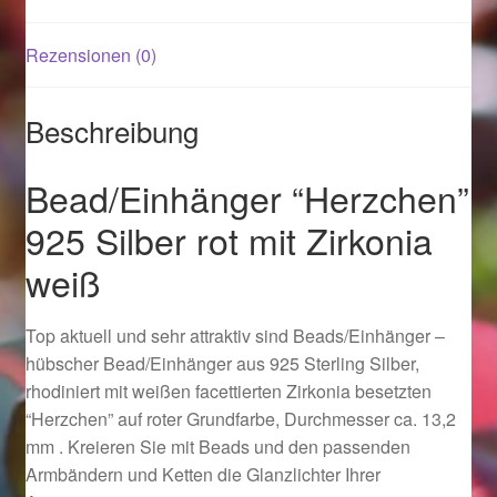
Rezensionen (0)
Magisches und Festliches zu Halloween 2021
Magisches und Festliches zu Halloween 2022
Beschreibung
Mein Konto
Bead/Einhänger “Herzchen”
925 Silber rot mit Zirkonia
Logout
weiß
Ostergeschenke finden für Ostern 2015
Top aktuell und sehr attraktiv sind Beads/Einhänger –
Ostergeschenke finden für Ostern 2016
hübscher Bead/Einhänger aus 925 Sterling Silber,
rhodiniert mit weißen facettierten Zirkonia besetzten
Ostergeschenke finden für Ostern 2017
“Herzchen” auf roter Grundfarbe, Durchmesser ca. 13,2
mm . Kreieren Sie mit Beads und den passenden
Ostergeschenke finden für Ostern 2018
Armbändern und Ketten die Glanzlichter Ihrer