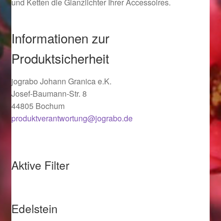
und Ketten die Glanzlichter Ihrer Accessoires.
Ostergeschenke finden für Ostern 2019
Informationen zur
Ostergeschenke finden für Ostern 2020
Produktsicherheit
Ostergeschenke finden für Ostern 2021
jograbo Johann Granica e.K.
Ostergeschenke finden für Ostern 2022
Josef-Baumann-Str. 8
44805 Bochum
Partner
produktverantwortung@jograbo.de
Shop
Aktive Filter
Startseite
Startseite
Edelstein