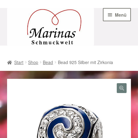
Zur
Zum
Menü
Navigation
Inhalt
springen
springen
Start
Start
Shop
Bead
Bead 925 Silber mit Zirkonia
AGB
Beispiel-Seite
Datenschutz
Geschenke zu Ostern 2023
Geschenke zu Ostern 2024