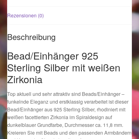
Rezensionen (0)
Magisches und Festliches zu Halloween 2021
Magisches und Festliches zu Halloween 2022
Beschreibung
Mein Konto
Bead/Einhänger 925
Sterling Silber mit weißen
Logout
Zirkonia
Ostergeschenke finden für Ostern 2015
Top aktuell und sehr attraktiv sind Beads/Einhänger –
Ostergeschenke finden für Ostern 2016
funkelnde Eleganz und erstklassig verarbeitet ist dieser
Bead/Einhänger aus 925 Sterling Silber, rhodiniert mit
Ostergeschenke finden für Ostern 2017
weißen facettierten Zirkonia im Spiraldesign auf
dunkelblauer Grundfarbe, Durchmesser ca. 11,8 mm.
Ostergeschenke finden für Ostern 2018
Kreieren Sie mit Beads und den passenden Armbändern