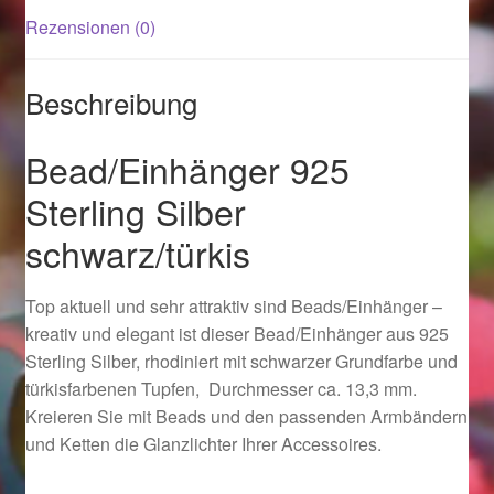
Rezensionen (0)
Magisches und Festliches zu Halloween 2021
Beschreibung
Magisches und Festliches zu Halloween 2022
Bead/Einhänger 925
Mein Konto
Sterling Silber
Logout
schwarz/türkis
Ostergeschenke finden für Ostern 2015
Top aktuell und sehr attraktiv sind Beads/Einhänger –
kreativ und elegant ist dieser Bead/Einhänger aus 925
Ostergeschenke finden für Ostern 2016
Sterling Silber, rhodiniert mit schwarzer Grundfarbe und
türkisfarbenen Tupfen, Durchmesser ca. 13,3 mm.
Ostergeschenke finden für Ostern 2017
Kreieren Sie mit Beads und den passenden Armbändern
und Ketten die Glanzlichter Ihrer Accessoires.
Ostergeschenke finden für Ostern 2018