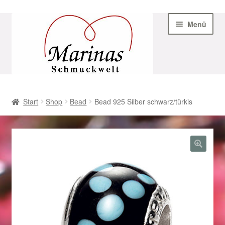
Zur
Zum
Menü
Navigation
Inhalt
springen
springen
Start
Start
Shop
Bead
Bead 925 Silber schwarz/türkis
AGB
Beispiel-Seite
Datenschutz
Geschenke zu Ostern 2023
Geschenke zu Ostern 2024