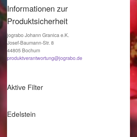
Informationen zur
Ostergeschenke finden für Ostern 2019
Produktsicherheit
Ostergeschenke finden für Ostern 2020
jograbo Johann Granica e.K.
Ostergeschenke finden für Ostern 2021
Josef-Baumann-Str. 8
44805 Bochum
Ostergeschenke finden für Ostern 2022
produktverantwortung@jograbo.de
Partner
Aktive Filter
Shop
Startseite
Edelstein
Startseite