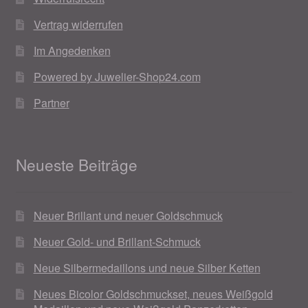
Weihnachtsangebote 2019
Vertrag widerrufen
Im Angedenken
Weihnachtsangebote 2020
Powered by Juwelier-Shop24.com
Weihnachtsangebote 2021
Partner
Widerrufsrecht
Neueste Beiträge
Woocommerce Predictive Search
Neuer Brillant und neuer Goldschmuck
Neuer Gold- und Brillant-Schmuck
Neue Silbermedaillons und neue Silber Ketten
Neues Bicolor Goldschmuckset, neues Weißgold