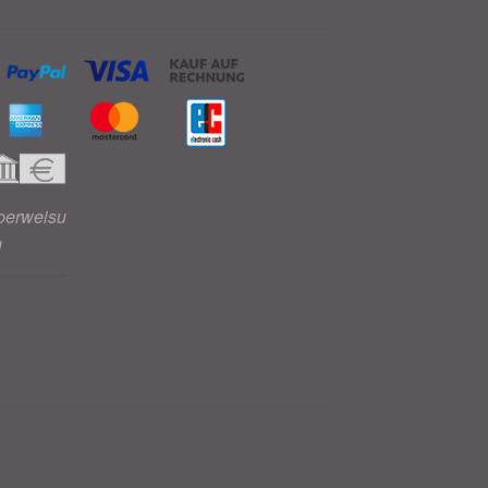
berweisu
g