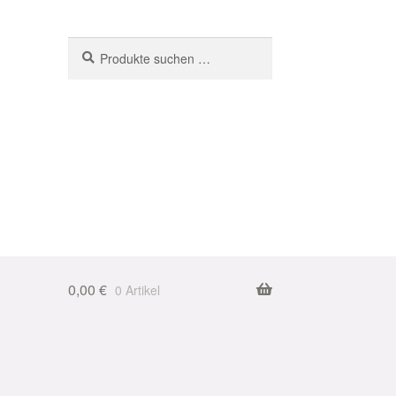
Suchen
Suchen
nach:
0,00
€
0 Artikel