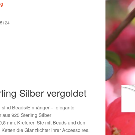
,00 €
28,00 €.
ig
5124
ling Silber vergoldet
018
tiv sind Beads/Einhänger – eleganter
 aus 925 Sterling Silber
 9,8 mm. Kreieren Sie mit Beads und den
tten die Glanzlichter Ihrer Accessoires.