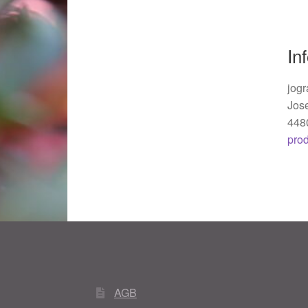
Woocommerce Predictive Search
In
jogr
Jos
448
pro
AGB