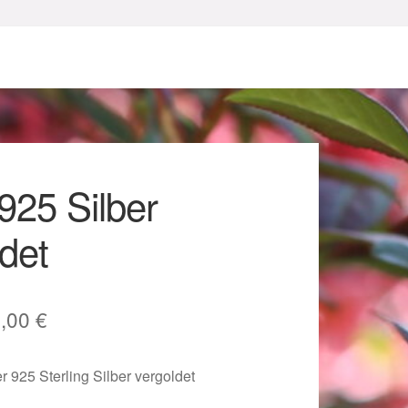
925 Silber
det
sum
sprünglicher
Aktueller
8,00
€
eis
Preis
 925 Sterling Silber vergoldet
r:
ist: