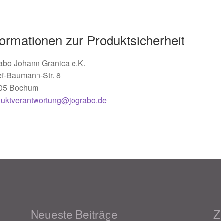
formationen zur Produktsicherheit
abo Johann Granica e.K.
ef-Baumann-Str. 8
05 Bochum
duktverantwortung@jograbo.de
Neueste Beiträge
Z