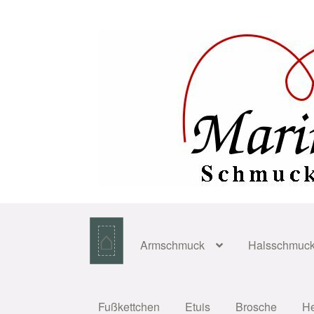
Zur
Zum
Navigation
Inhalt
springen
springen
⌂
Armschmuck
Halsschmuc
Fußkettchen
Etuis
Brosche
H