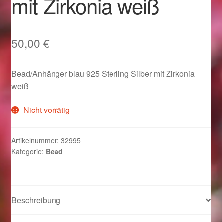
mit Zirkonia weiß
Im Gedenken an
Impressum
50,00
€
Karneval 2015 – Schmuck zu Fasching & Co.
Bead/Anhänger blau 925 Sterling Silber mit Zirkonia
weiß
Karneval 2019 – Schmuck zu Fasching & Co.
Nicht vorrätig
Karneval 2020 – Schmuck zu Fasching & Co.
Artikelnummer:
32995
Kasse
Kategorie:
Bead
Liefer- und Versandkosten
Magisches und Festliches zu Halloween
Beschreibung
Magisches und Festliches zu Halloween