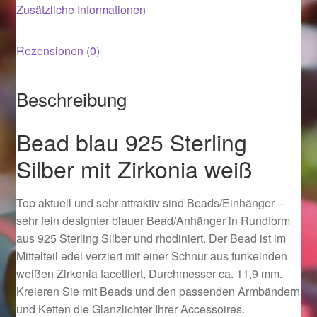
Zusätzliche Informationen
Magisches und Festliches zu Halloween 2021
Rezensionen (0)
Magisches und Festliches zu Halloween 2022
Beschreibung
Mein Konto
Bead blau 925 Sterling
Logout
Silber mit Zirkonia weiß
Ostergeschenke finden für Ostern 2015
Top aktuell und sehr attraktiv sind Beads/Einhänger –
sehr fein designter blauer Bead/Anhänger in Rundform
Ostergeschenke finden für Ostern 2016
aus 925 Sterling Silber und rhodiniert. Der Bead ist im
Mittelteil edel verziert mit einer Schnur aus funkelnden
Ostergeschenke finden für Ostern 2017
weißen Zirkonia facettiert, Durchmesser ca. 11,9 mm.
Kreieren Sie mit Beads und den passenden Armbändern
Ostergeschenke finden für Ostern 2018
und Ketten die Glanzlichter Ihrer Accessoires.