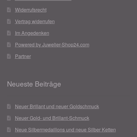
Weihnachtsangebote 2019
Widerrufsrecht
Vertrag widerrufen
Weihnachtsangebote 2020
Im Angedenken
Weihnachtsangebote 2021
Powered by Juwelier-Shop24.com
Partner
Widerrufsrecht
Woocommerce Predictive Search
Neueste Beiträge
Neuer Brillant und neuer Goldschmuck
Neuer Gold- und Brillant-Schmuck
Neue Silbermedaillons und neue Silber Ketten