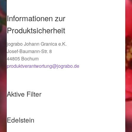
Ostergeschenke finden für Ostern 2019
Informationen zur
Ostergeschenke finden für Ostern 2020
Produktsicherheit
Ostergeschenke finden für Ostern 2021
jograbo Johann Granica e.K.
Josef-Baumann-Str. 8
Ostergeschenke finden für Ostern 2022
44805 Bochum
produktverantwortung@jograbo.de
Partner
Shop
Aktive Filter
Startseite
Startseite
Edelstein