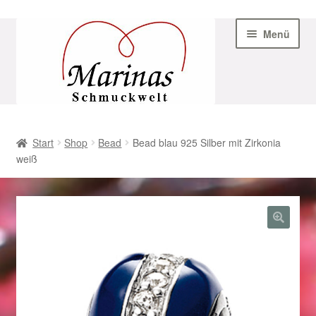
Zur
Zum
Menü
Navigation
Inhalt
springen
springen
Start
Start
Shop
Bead
Bead blau 925 Silber mit Zirkonia
weiß
AGB
Beispiel-Seite
Datenschutz
Geschenke zu Ostern 2023
Geschenke zu Ostern 2024