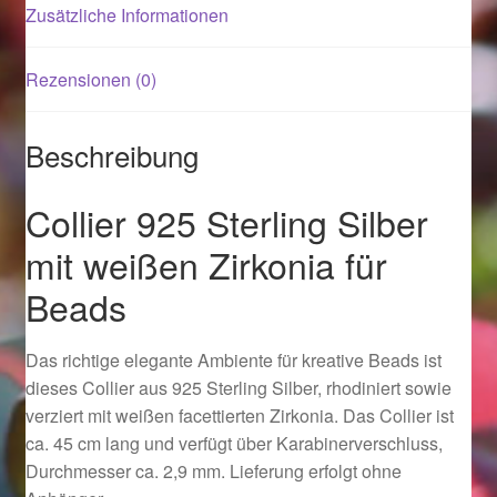
Zusätzliche Informationen
Magisches und Festliches zu Halloween 2021
Rezensionen (0)
Magisches und Festliches zu Halloween 2022
Beschreibung
Mein Konto
Collier 925 Sterling Silber
Logout
mit weißen Zirkonia für
Ostergeschenke finden für Ostern 2015
Beads
Ostergeschenke finden für Ostern 2016
Das richtige elegante Ambiente für kreative Beads ist
dieses Collier aus 925 Sterling Silber, rhodiniert sowie
Ostergeschenke finden für Ostern 2017
verziert mit weißen facettierten Zirkonia. Das Collier ist
ca. 45 cm lang und verfügt über Karabinerverschluss,
Ostergeschenke finden für Ostern 2018
Durchmesser ca. 2,9 mm. Lieferung erfolgt ohne