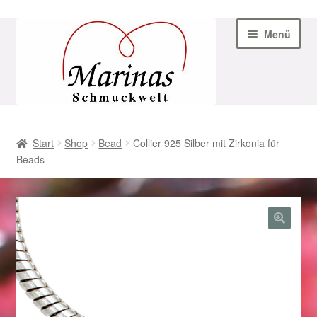
Zur
Zum
Menü
Navigation
Inhalt
springen
springen
Start
Start
Shop
Bead
Collier 925 Silber mit Zirkonia für
Beads
AGB
Beispiel-Seite
Datenschutz
Geschenke zu Ostern 2023
Geschenke zu Ostern 2024