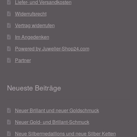
Liefer- und Versandkosten
Weihnachtsangebote 2019
Widerrufsrecht
Vertrag widerrufen
Weihnachtsangebote 2020
Im Angedenken
Weihnachtsangebote 2021
Powered by Juwelier-Shop24.com
Widerrufsrecht
Partner
Woocommerce Predictive Search
Neueste Beiträge
Neuer Brillant und neuer Goldschmuck
Neuer Gold- und Brillant-Schmuck
Neue Silbermedaillons und neue Silber Ketten