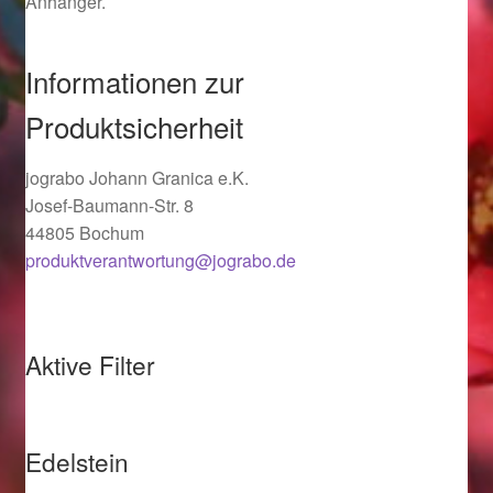
Anhänger.
Ostergeschenke finden für Ostern 2019
Informationen zur
Ostergeschenke finden für Ostern 2020
Produktsicherheit
Ostergeschenke finden für Ostern 2021
jograbo Johann Granica e.K.
Ostergeschenke finden für Ostern 2022
Josef-Baumann-Str. 8
44805 Bochum
produktverantwortung@jograbo.de
Partner
Shop
Aktive Filter
Startseite
Startseite
Edelstein