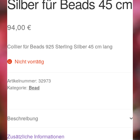
Silber für Beads 45 cm
Im Gedenken an
Impressum
94,00
€
Karneval 2015 – Schmuck zu Fasching & Co.
Collier für Beads 925 Sterling Silber 45 cm lang
Karneval 2019 – Schmuck zu Fasching & Co.
Nicht vorrätig
Karneval 2020 – Schmuck zu Fasching & Co.
Artikelnummer:
32973
Kategorie:
Bead
Kasse
Liefer- und Versandkosten
Beschreibung
Magisches und Festliches zu Halloween
Zusätzliche Informationen
Magisches und Festliches zu Halloween