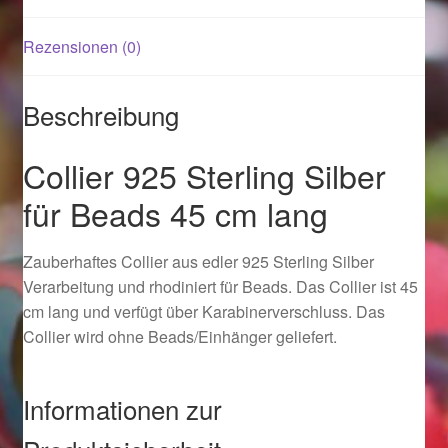
Rezensionen (0)
Magisches und Festliches zu Halloween 2021
Magisches und Festliches zu Halloween 2022
Beschreibung
Mein Konto
Collier 925 Sterling Silber
für Beads 45 cm lang
Logout
Zauberhaftes Collier aus edler 925 Sterling Silber
Ostergeschenke finden für Ostern 2015
Verarbeitung und rhodiniert für Beads. Das Collier ist 45
cm lang und verfügt über Karabinerverschluss. Das
Ostergeschenke finden für Ostern 2016
Collier wird ohne Beads/Einhänger geliefert.
Ostergeschenke finden für Ostern 2017
Informationen zur
Ostergeschenke finden für Ostern 2018