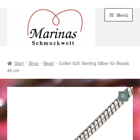
Zur
Zum
Menü
Navigation
Inhalt
springen
springen
Start
Start
Shop
Bead
Collier 925 Sterling Silber für Beads
45 cm
AGB
Beispiel-Seite
Datenschutz
Geschenke zu Ostern 2023
Geschenke zu Ostern 2024