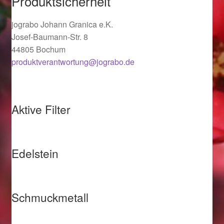
Produktsicherheit
Ostergeschenke finden für Ostern 2019
jograbo Johann Granica e.K.
Josef-Baumann-Str. 8
Ostergeschenke finden für Ostern 2020
44805 Bochum
produktverantwortung@jograbo.de
Ostergeschenke finden für Ostern 2021
Ostergeschenke finden für Ostern 2022
Aktive Filter
Partner
Shop
Edelstein
Startseite
Schmuckmetall
Startseite