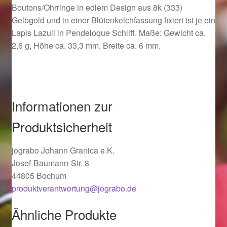
Boutons/Ohrringe in edlem Design aus 8k (333)
Ostergeschenke finden für Ostern 2019
Gelbgold und in einer Blütenkelchfassung fixiert ist je ein
Lapis Lazuli in Pendeloque Schliff. Maße: Gewicht ca.
Ostergeschenke finden für Ostern 2020
2,6 g, Höhe ca. 33,3 mm, Breite ca. 6 mm.
Ostergeschenke finden für Ostern 2021
Ostergeschenke finden für Ostern 2022
Informationen zur
Partner
Produktsicherheit
Shop
jograbo Johann Granica e.K.
Josef-Baumann-Str. 8
Startseite
44805 Bochum
produktverantwortung@jograbo.de
Startseite
Ähnliche Produkte