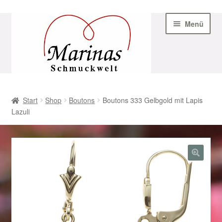
Zur
Zum
Menü
Navigation
Inhalt
springen
springen
Start
Start
Shop
Boutons
Boutons 333 Gelbgold mit Lapis
Lazuli
AGB
Beispiel-Seite
Datenschutz
Geschenke zu Ostern 2023
Geschenke zu Ostern 2024