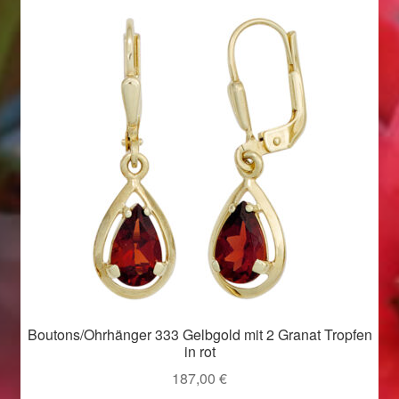
Valentinstag
Valentinstag 2016
Valentinstag Geschenke
Vertrag widerrufen
Warenkorb
Weihnachtsangebote 2015
Weihnachtsangebote 2016
Weihnachtsangebote 2017
Boutons/Ohrhänger 333 Gelbgold mit 2 Granat Tropfen
in rot
187,00
€
Weihnachtsangebote 2018