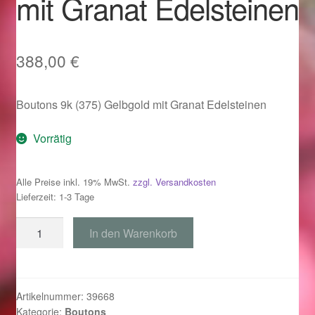
mit Granat Edelsteinen
Im Gedenken an
Impressum
388,00
€
Karneval 2015 – Schmuck zu Fasching & Co.
Boutons 9k (375) Gelbgold mit Granat Edelsteinen
Karneval 2019 – Schmuck zu Fasching & Co.
Vorrätig
Karneval 2020 – Schmuck zu Fasching & Co.
Alle Preise inkl. 19% MwSt.
zzgl. Versandkosten
Lieferzeit: 1-3 Tage
Kasse
Boutons
In den Warenkorb
Liefer- und Versandkosten
375
Gelbgold
Magisches und Festliches zu Halloween
mit
Granat
Artikelnummer:
39668
Magisches und Festliches zu Halloween
Kategorie:
Boutons
Edelsteinen