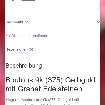
Menge
Magisches und Festliches zu Halloween 2021
Beschreibung
Magisches und Festliches zu Halloween 2022
Zusätzliche Informationen
Mein Konto
Logout
Rezensionen (0)
Ostergeschenke finden für Ostern 2015
Beschreibung
Ostergeschenke finden für Ostern 2016
Boutons 9k (375) Gelbgold
mit Granat Edelsteinen
Ostergeschenke finden für Ostern 2017
Ostergeschenke finden für Ostern 2018
Elegante Boutons aus 9k (375) Gelbgold mit