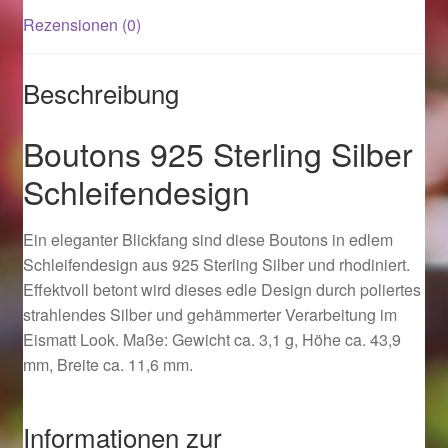
Rezensionen (0)
Magisches und Festliches zu Halloween 2021
Beschreibung
Magisches und Festliches zu Halloween 2022
Boutons 925 Sterling Silber
Mein Konto
Schleifendesign
Logout
Ein eleganter Blickfang sind diese Boutons in edlem
Ostergeschenke finden für Ostern 2015
Schleifendesign aus 925 Sterling Silber und rhodiniert.
Effektvoll betont wird dieses edle Design durch poliertes
strahlendes Silber und gehämmerter Verarbeitung im
Ostergeschenke finden für Ostern 2016
Eismatt Look. Maße: Gewicht ca. 3,1 g, Höhe ca. 43,9
mm, Breite ca. 11,6 mm.
Ostergeschenke finden für Ostern 2017
Ostergeschenke finden für Ostern 2018
Informationen zur