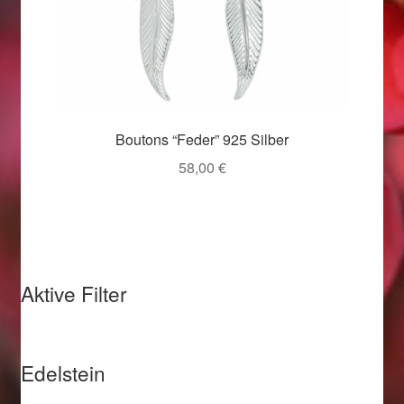
Valentinstag
Valentinstag 2016
Valentinstag Geschenke
Boutons “Feder” 925 Silber
Vertrag widerrufen
58,00
€
Warenkorb
Weihnachtsangebote 2015
Weihnachtsangebote 2016
Aktive Filter
Weihnachtsangebote 2017
Edelstein
Weihnachtsangebote 2018