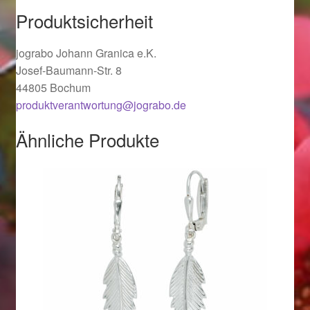
Produktsicherheit
Ostergeschenke finden für Ostern 2019
jograbo Johann Granica e.K.
Ostergeschenke finden für Ostern 2020
Josef-Baumann-Str. 8
44805 Bochum
Ostergeschenke finden für Ostern 2021
produktverantwortung@jograbo.de
Ostergeschenke finden für Ostern 2022
Ähnliche Produkte
Partner
Shop
Startseite
Startseite