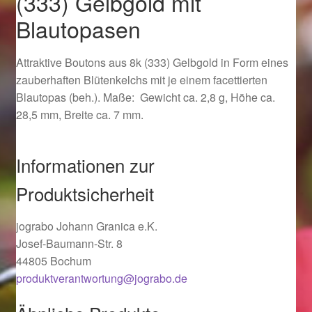
(333) Gelbgold mit
Ostergeschenke finden für Ostern 2019
Blautopasen
Ostergeschenke finden für Ostern 2020
Attraktive Boutons aus 8k (333) Gelbgold in Form eines
zauberhaften Blütenkelchs mit je einem facettierten
Ostergeschenke finden für Ostern 2021
Blautopas (beh.). Maße: Gewicht ca. 2,8 g, Höhe ca.
28,5 mm, Breite ca. 7 mm.
Ostergeschenke finden für Ostern 2022
Informationen zur
Partner
Produktsicherheit
Shop
jograbo Johann Granica e.K.
Startseite
Josef-Baumann-Str. 8
44805 Bochum
Startseite
produktverantwortung@jograbo.de