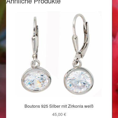
Ähnliche Produkte
Valentinstag
Valentinstag 2016
Valentinstag Geschenke
Vertrag widerrufen
Warenkorb
Weihnachtsangebote 2015
Weihnachtsangebote 2016
Weihnachtsangebote 2017
Boutons 925 Silber mit Zirkonia weiß
Weihnachtsangebote 2018
45,00
€