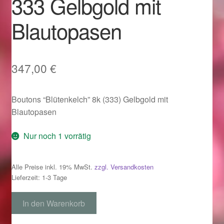
333 Gelbgold mit
Im Gedenken an
Blautopasen
Impressum
Karneval 2015 – Schmuck zu Fasching & Co.
347,00
€
Karneval 2019 – Schmuck zu Fasching & Co.
Boutons “Blütenkelch” 8k (333) Gelbgold mit
Blautopasen
Karneval 2020 – Schmuck zu Fasching & Co.
Nur noch 1 vorrätig
Kasse
Alle Preise inkl. 19% MwSt.
zzgl. Versandkosten
Liefer- und Versandkosten
Lieferzeit: 1-3 Tage
Magisches und Festliches zu Halloween
Boutons
In den Warenkorb
"Blütenkelch"
Magisches und Festliches zu Halloween
333