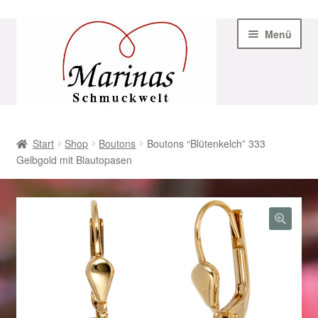
Zur
Zum
Menü
Navigation
Inhalt
springen
springen
Start
Start
Shop
Boutons
Boutons “Blütenkelch” 333
Gelbgold mit Blautopasen
AGB
Beispiel-Seite
Datenschutz
Geschenke zu Ostern 2023
Geschenke zu Ostern 2024