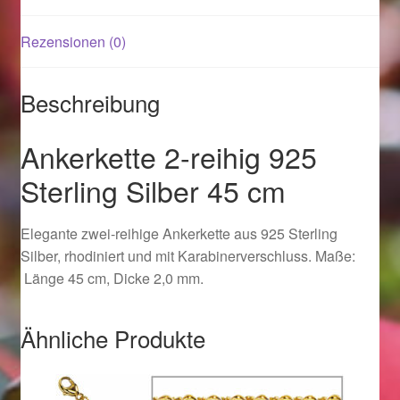
Rezensionen (0)
Magisches und Festliches zu Halloween 2021
Magisches und Festliches zu Halloween 2022
Beschreibung
Mein Konto
Ankerkette 2-reihig 925
Sterling Silber 45 cm
Logout
Elegante zwei-reihige Ankerkette aus 925 Sterling
Ostergeschenke finden für Ostern 2015
Silber, rhodiniert und mit Karabinerverschluss. Maße:
Länge 45 cm, Dicke 2,0 mm.
Ostergeschenke finden für Ostern 2016
Ostergeschenke finden für Ostern 2017
Ähnliche Produkte
Ostergeschenke finden für Ostern 2018