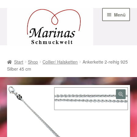
Zur
Zum
Menü
Navigation
Inhalt
springen
springen
Start
Start
Shop
Collier/ Halsketten
Ankerkette 2-reihig 925
Silber 45 cm
AGB
Beispiel-Seite
Datenschutz
Geschenke zu Ostern 2023
Geschenke zu Ostern 2024