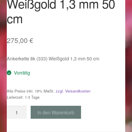
Weißgold 1,3 mm 50
Im Gedenken an
cm
Impressum
Karneval 2015 – Schmuck zu Fasching & Co.
275,00
€
Karneval 2019 – Schmuck zu Fasching & Co.
Ankerkette 8k (333) Weißgold 1,3 mm 50 cm
Karneval 2020 – Schmuck zu Fasching & Co.
Vorrätig
Kasse
Alle Preise inkl. 19% MwSt.
zzgl. Versandkosten
Lieferzeit: 1-3 Tage
Liefer- und Versandkosten
Ankerkette
In den Warenkorb
Magisches und Festliches zu Halloween
333
Weißgold
Magisches und Festliches zu Halloween
1,3