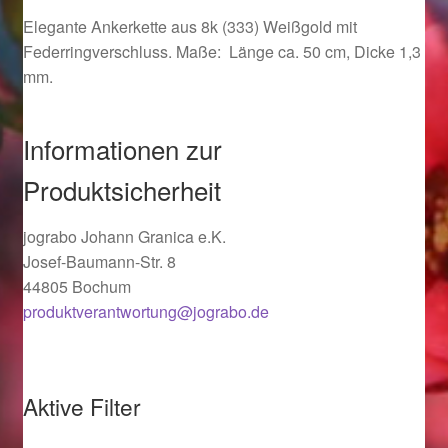
Ostergeschenke finden für Ostern 2019
Elegante Ankerkette aus 8k (333) Weißgold mit
Federringverschluss. Maße: Länge ca. 50 cm, Dicke 1,3
mm.
Ostergeschenke finden für Ostern 2020
Ostergeschenke finden für Ostern 2021
Informationen zur
Produktsicherheit
Ostergeschenke finden für Ostern 2022
jograbo Johann Granica e.K.
Partner
Josef-Baumann-Str. 8
44805 Bochum
Shop
produktverantwortung@jograbo.de
Startseite
Startseite
Aktive Filter