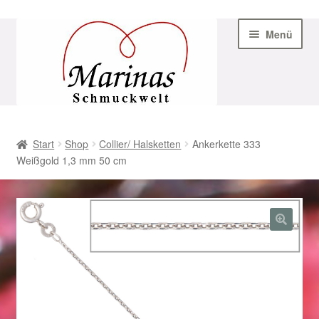
Zur
Zum
Menü
Navigation
Inhalt
springen
springen
Start
Start
Shop
Collier/ Halsketten
Ankerkette 333
Weißgold 1,3 mm 50 cm
AGB
Beispiel-Seite
Datenschutz
Geschenke zu Ostern 2023
Geschenke zu Ostern 2024