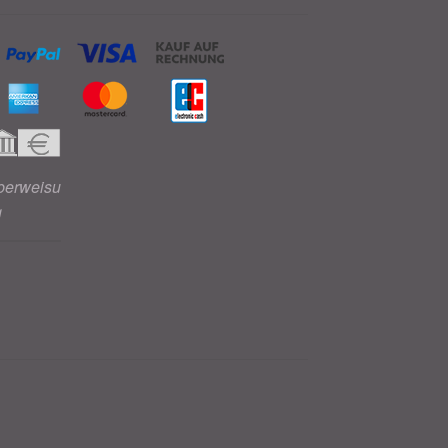
berweisu
g