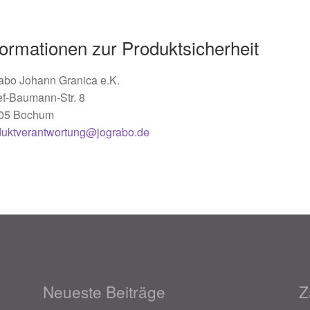
formationen zur Produktsicherheit
abo Johann Granica e.K.
ef-Baumann-Str. 8
05 Bochum
duktverantwortung@jograbo.de
Neueste Beiträge
Z