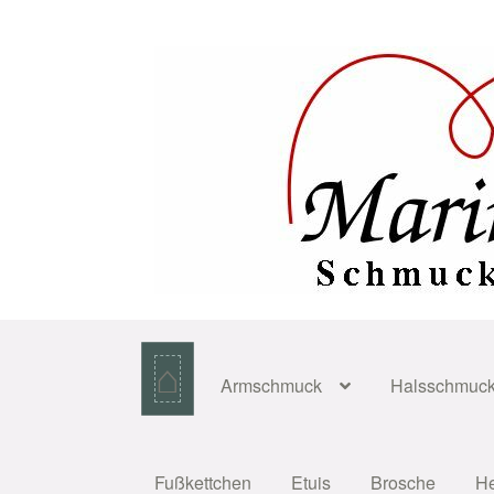
Zur
Zum
Navigation
Inhalt
springen
springen
⌂
Armschmuck
Halsschmuc
Fußkettchen
Etuis
Brosche
H