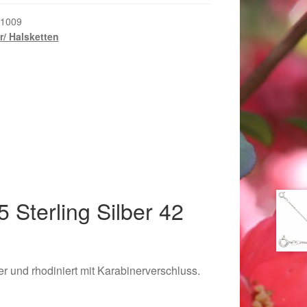
1009
er/ Halsketten
 Sterling Silber 42
018
er und rhodiniert mit Karabinerverschluss.