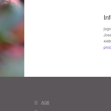
Woocommerce Predictive Search
In
jogr
Jos
448
pro
AGB