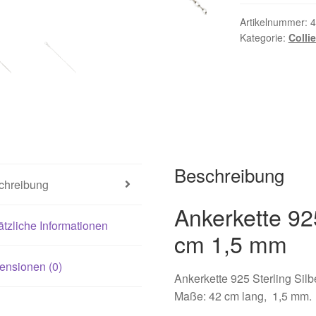
021
Magisches und Festliches zu Halloween 2022
Mein Konto
Artikelnummer:
4
Kategorie:
Colli
ergeschenke finden für Ostern 2016
ergeschenke finden für Ostern 2018
ergeschenke finden für Ostern 2020
Beschreibung
ergeschenke finden für Ostern 2022
Partner
Shop
Startseite
chreibung
alentinstag Geschenke
Vertrag widerrufen
Warenkorb
Ankerkette 925
tzliche Informationen
cm 1,5 mm
ebote 2016
Weihnachtsangebote 2017
Weihnachtsangebote 2
ensionen (0)
Ankerkette 925 Sterling Silb
ebote 2020
Weihnachtsangebote 2021
Widerrufsrecht
Maße: 42 cm lang, 1,5 mm.