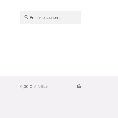
Suchen
Suchen
nach:
0,00
€
0 Artikel