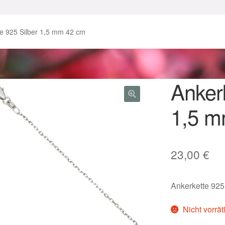
enke zu Ostern 2023
Geschenke zu Ostern 2024
te 925 Silber 1,5 mm 42 cm
chenkideen für Weihnachten 2023
chenkideen für Weihnachten 2025
Ankerk
1,5 m
lloween Schmuck online kaufen 2016
lloween Schmuck online kaufen 2018
Im Gedenken an
Impres
23,00
€
o.
Karneval 2019 – Schmuck zu Fasching & Co.
Ankerkette 925
o.
Kasse
Liefer- und Versandkosten
Nicht vorrät
gisches und Festliches zu Halloween