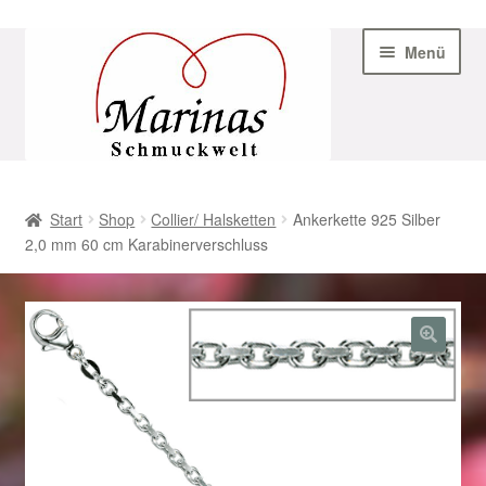
Zur
Zum
Menü
Navigation
Inhalt
springen
springen
Start
Start
Shop
Collier/ Halsketten
Ankerkette 925 Silber
2,0 mm 60 cm Karabinerverschluss
AGB
Beispiel-Seite
Datenschutz
Geschenke zu Ostern 2023
Geschenke zu Ostern 2024