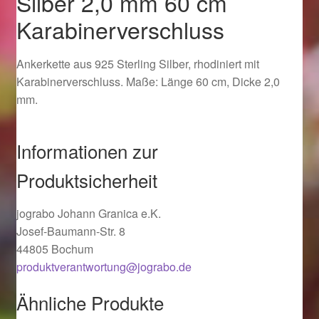
Silber 2,0 mm 60 cm
Ostergeschenke finden für Ostern 2019
Karabinerverschluss
Ostergeschenke finden für Ostern 2020
Ankerkette aus 925 Sterling Silber, rhodiniert mit
Karabinerverschluss. Maße: Länge 60 cm, Dicke 2,0
Ostergeschenke finden für Ostern 2021
mm.
Ostergeschenke finden für Ostern 2022
Informationen zur
Partner
Produktsicherheit
Shop
jograbo Johann Granica e.K.
Josef-Baumann-Str. 8
Startseite
44805 Bochum
produktverantwortung@jograbo.de
Startseite
Ähnliche Produkte