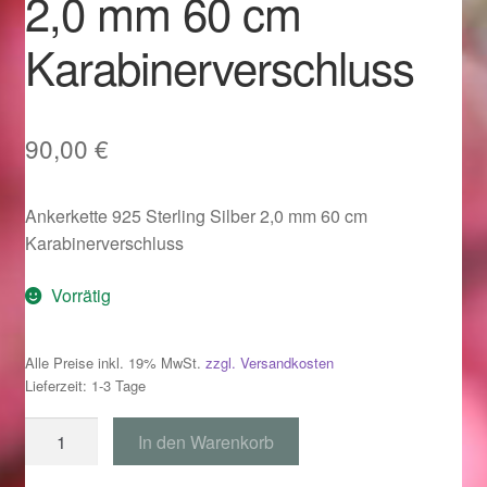
2,0 mm 60 cm
Im Gedenken an
Karabinerverschluss
Impressum
Karneval 2015 – Schmuck zu Fasching & Co.
90,00
€
Karneval 2019 – Schmuck zu Fasching & Co.
Ankerkette 925 Sterling Silber 2,0 mm 60 cm
Karabinerverschluss
Karneval 2020 – Schmuck zu Fasching & Co.
Vorrätig
Kasse
Alle Preise inkl. 19% MwSt.
zzgl. Versandkosten
Liefer- und Versandkosten
Lieferzeit: 1-3 Tage
Magisches und Festliches zu Halloween
Ankerkette
In den Warenkorb
925
Magisches und Festliches zu Halloween
Silber