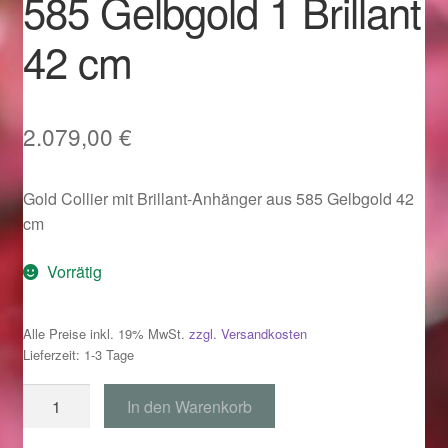
585 Gelbgold 1 Brillant
Im Gedenken an
42 cm
Impressum
Karneval 2015 – Schmuck zu Fasching & Co.
2.079,00
€
Karneval 2019 – Schmuck zu Fasching & Co.
Gold Collier mit Brillant-Anhänger aus 585 Gelbgold 42
cm
Karneval 2020 – Schmuck zu Fasching & Co.
Vorrätig
Kasse
Alle Preise inkl. 19% MwSt.
zzgl. Versandkosten
Liefer- und Versandkosten
Lieferzeit: 1-3 Tage
Magisches und Festliches zu Halloween
Collier
In den Warenkorb
mit
Magisches und Festliches zu Halloween
Anhänger