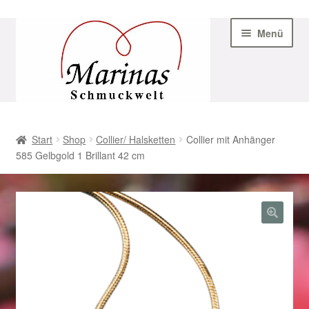
Zur
Zum
Menü
Navigation
Inhalt
springen
springen
Start
Start
Shop
Collier/ Halsketten
Collier mit Anhänger
585 Gelbgold 1 Brillant 42 cm
AGB
Beispiel-Seite
Datenschutz
Geschenke zu Ostern 2023
Geschenke zu Ostern 2024