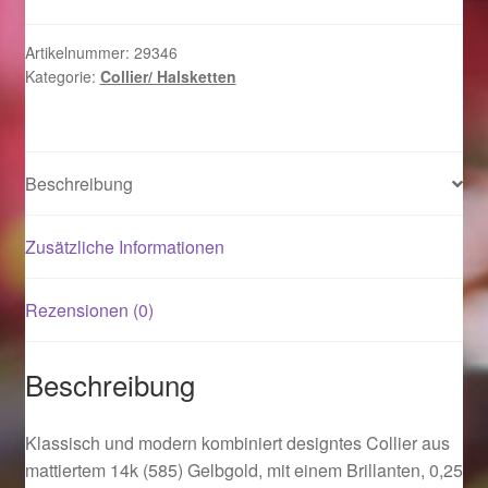
585
Gelbgold
Magisches und Festliches zu Halloween 2021
Artikelnummer:
29346
Kategorie:
Collier/ Halsketten
1
Brillant
Magisches und Festliches zu Halloween 2022
42
cm
Mein Konto
Beschreibung
Menge
Logout
Zusätzliche Informationen
Ostergeschenke finden für Ostern 2015
Rezensionen (0)
Ostergeschenke finden für Ostern 2016
Beschreibung
Ostergeschenke finden für Ostern 2017
Klassisch und modern kombiniert designtes Collier aus
Ostergeschenke finden für Ostern 2018
mattiertem 14k (585) Gelbgold, mit einem Brillanten, 0,25