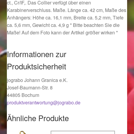
ct., Cr/IF,. Das Collier verfügt über einen
Ostergeschenke finden für Ostern 2019
Karabinerverschluss. Maße. Länge ca. 42 cm, Maße des
Anhängers: Höhe ca. 16,1 mm, Breite ca. 5,2 mm, Tiefe
Ostergeschenke finden für Ostern 2020
ca. 5,6 mm, Gewicht ca. 4,9 g * Bitte beachten Sie die
Maße! Auf dem Foto kann der Artikel größer wirken *
Ostergeschenke finden für Ostern 2021
Informationen zur
Ostergeschenke finden für Ostern 2022
Produktsicherheit
Partner
jograbo Johann Granica e.K.
Shop
Josef-Baumann-Str. 8
44805 Bochum
produktverantwortung@jograbo.de
Startseite
Ähnliche Produkte
Startseite