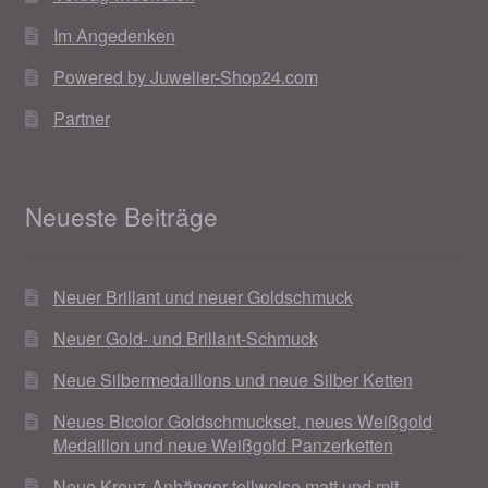
Weihnachtsangebote 2019
Im Angedenken
Powered by Juwelier-Shop24.com
Weihnachtsangebote 2020
Partner
Weihnachtsangebote 2021
Widerrufsrecht
Neueste Beiträge
Woocommerce Predictive Search
Neuer Brillant und neuer Goldschmuck
Neuer Gold- und Brillant-Schmuck
Neue Silbermedaillons und neue Silber Ketten
Neues Bicolor Goldschmuckset, neues Weißgold
Medaillon und neue Weißgold Panzerketten
Neue Kreuz-Anhänger teilweise matt und mit