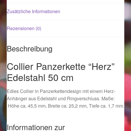
Zusätzliche Informationen
Magisches und Festliches zu Halloween 2021
Rezensionen (0)
Magisches und Festliches zu Halloween 2022
Mein Konto
Beschreibung
Logout
Collier Panzerkette “Herz”
Edelstahl 50 cm
Ostergeschenke finden für Ostern 2015
Edles Collier in Panzerkettendesign mit einem Herz-
Ostergeschenke finden für Ostern 2016
Anhänger aus Edelstahl und Ringverschluss. Maße:
Höhe ca. 45,5 mm, Breite ca. 25,2 mm, Tiefe ca. 1,7 mm.
Ostergeschenke finden für Ostern 2017
Ostergeschenke finden für Ostern 2018
Informationen zur