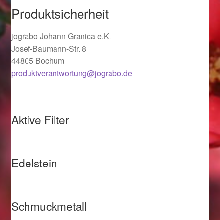
Produktsicherheit
Ostergeschenke finden für Ostern 2019
jograbo Johann Granica e.K.
Ostergeschenke finden für Ostern 2020
Josef-Baumann-Str. 8
44805 Bochum
Ostergeschenke finden für Ostern 2021
produktverantwortung@jograbo.de
Ostergeschenke finden für Ostern 2022
Partner
Aktive Filter
Shop
Edelstein
Startseite
Startseite
Schmuckmetall