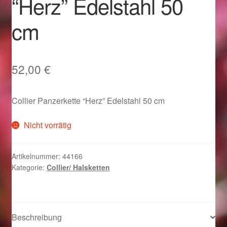
“Herz” Edelstahl 50
Im Gedenken an
cm
Impressum
Karneval 2015 – Schmuck zu Fasching & Co.
52,00
€
Karneval 2019 – Schmuck zu Fasching & Co.
Collier Panzerkette “Herz” Edelstahl 50 cm
Karneval 2020 – Schmuck zu Fasching & Co.
Nicht vorrätig
Kasse
Artikelnummer:
44166
Kategorie:
Collier/ Halsketten
Liefer- und Versandkosten
Magisches und Festliches zu Halloween
Beschreibung
Magisches und Festliches zu Halloween