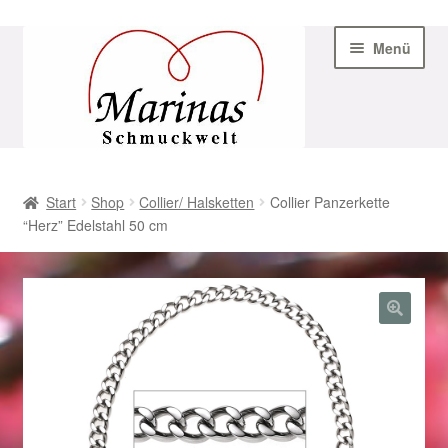
Zur
Zum
Menü
Navigation
Inhalt
springen
springen
Start
Start
Shop
Collier/ Halsketten
Collier Panzerkette
“Herz” Edelstahl 50 cm
AGB
Beispiel-Seite
Datenschutz
Geschenke zu Ostern 2023
Geschenke zu Ostern 2024