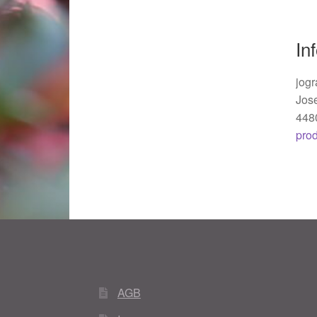
Woocommerce Predictive Search
In
jogr
Jos
448
pro
AGB