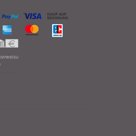
berweisu
g