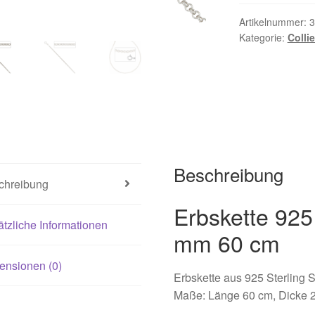
021
Magisches und Festliches zu Halloween 2022
Mein Konto
Artikelnummer:
3
Kategorie:
Colli
ergeschenke finden für Ostern 2016
ergeschenke finden für Ostern 2018
ergeschenke finden für Ostern 2020
Beschreibung
ergeschenke finden für Ostern 2022
Partner
Shop
Startseite
chreibung
alentinstag Geschenke
Vertrag widerrufen
Warenkorb
Erbskette 925 
tzliche Informationen
mm 60 cm
ebote 2016
Weihnachtsangebote 2017
Weihnachtsangebote 2
ensionen (0)
Erbskette aus 925 Sterling S
ebote 2020
Weihnachtsangebote 2021
Widerrufsrecht
Maße: Länge 60 cm, Dicke 