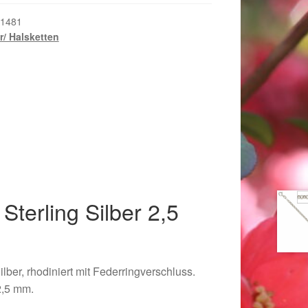
1481
er/ Halsketten
Sterling Silber 2,5
018
ilber, rhodiniert mit Federringverschluss.
2,5 mm.