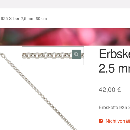
enke zu Ostern 2023
Geschenke zu Ostern 2024
 925 Silber 2,5 mm 60 cm
chenkideen für Weihnachten 2023
chenkideen für Weihnachten 2025
Erbske
2,5 m
lloween Schmuck online kaufen 2016
lloween Schmuck online kaufen 2018
Im Gedenken an
Impres
42,00
€
o.
Karneval 2019 – Schmuck zu Fasching & Co.
Erbskette 925 
o.
Kasse
Liefer- und Versandkosten
Nicht vorrät
gisches und Festliches zu Halloween