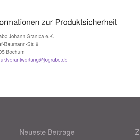
formationen zur Produktsicherheit
abo Johann Granica e.K.
ef-Baumann-Str. 8
05 Bochum
duktverantwortung@jograbo.de
Neueste Beiträge
Z