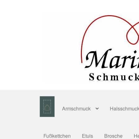
Zur
Zum
Navigation
Inhalt
springen
springen
⌂
Armschmuck
Halsschmuc
Fußkettchen
Etuis
Brosche
H