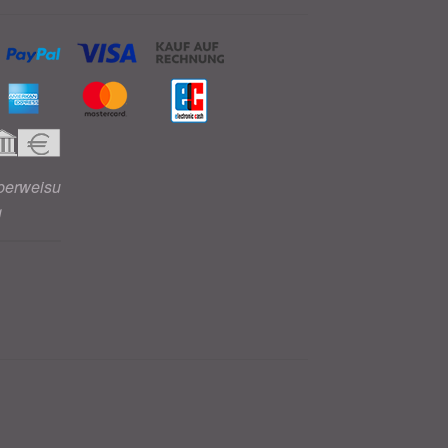
berweisu
g