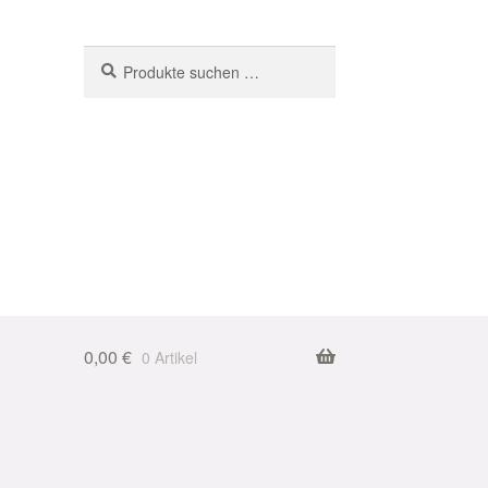
Suchen
Suchen
nach:
0,00
€
0 Artikel