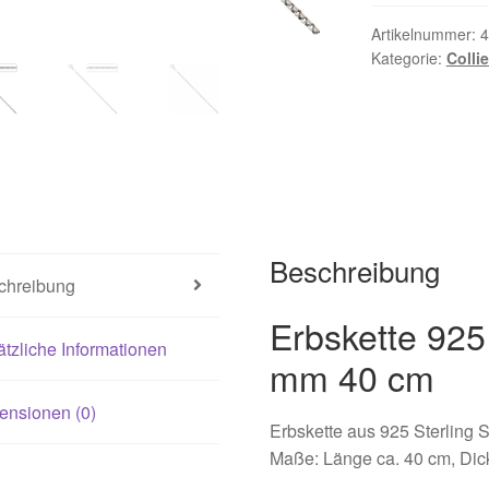
021
Magisches und Festliches zu Halloween 2022
Mein Konto
Artikelnummer:
4
Kategorie:
Colli
ergeschenke finden für Ostern 2016
ergeschenke finden für Ostern 2018
ergeschenke finden für Ostern 2020
Beschreibung
ergeschenke finden für Ostern 2022
Partner
Shop
Startseite
chreibung
alentinstag Geschenke
Vertrag widerrufen
Warenkorb
Erbskette 925 
tzliche Informationen
mm 40 cm
ebote 2016
Weihnachtsangebote 2017
Weihnachtsangebote 2
ensionen (0)
Erbskette aus 925 Sterling S
ebote 2020
Weihnachtsangebote 2021
Widerrufsrecht
Maße: Länge ca. 40 cm, Dic