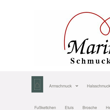
Zur
Zum
Navigation
Inhalt
springen
springen
⌂
Armschmuck
Halsschmuc
Fußkettchen
Etuis
Brosche
H