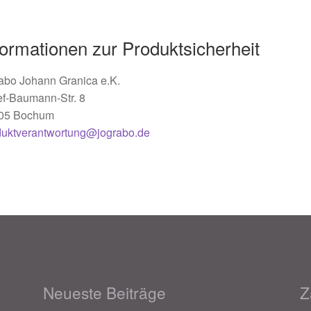
formationen zur Produktsicherheit
abo Johann Granica e.K.
ef-Baumann-Str. 8
05 Bochum
duktverantwortung@jograbo.de
Neueste Beiträge
Z