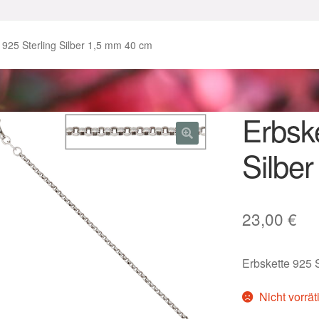
enke zu Ostern 2023
Geschenke zu Ostern 2024
 925 Sterling Silber 1,5 mm 40 cm
chenkideen für Weihnachten 2023
chenkideen für Weihnachten 2025
Erbske
Silbe
lloween Schmuck online kaufen 2016
lloween Schmuck online kaufen 2018
Im Gedenken an
Impres
23,00
€
o.
Karneval 2019 – Schmuck zu Fasching & Co.
Erbskette 925 
o.
Kasse
Liefer- und Versandkosten
Nicht vorrät
gisches und Festliches zu Halloween