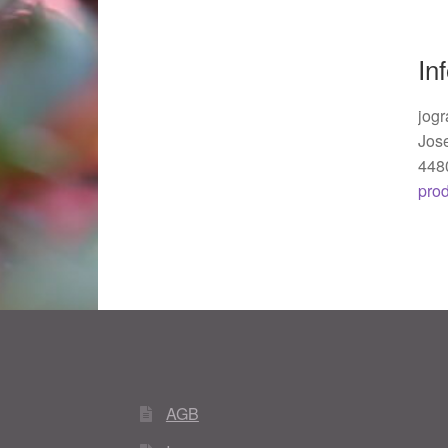
Woocommerce Predictive Search
In
jogr
Jos
448
pro
AGB