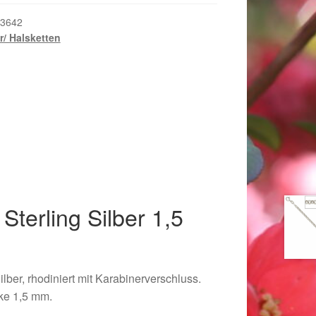
3642
er/ Halsketten
Sterling Silber 1,5
018
ilber, rhodiniert mit Karabinerverschluss.
ke 1,5 mm.