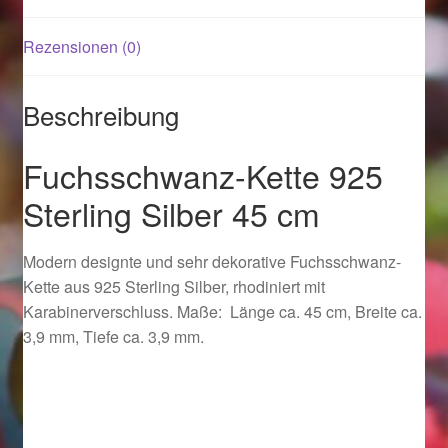
Rezensionen (0)
Magisches und Festliches zu Halloween 2021
Magisches und Festliches zu Halloween 2022
Beschreibung
Mein Konto
Fuchsschwanz-Kette 925
Sterling Silber 45 cm
Logout
Modern designte und sehr dekorative Fuchsschwanz-
Ostergeschenke finden für Ostern 2015
Kette aus 925 Sterling Silber, rhodiniert mit
Karabinerverschluss. Maße: Länge ca. 45 cm, Breite ca.
Ostergeschenke finden für Ostern 2016
3,9 mm, Tiefe ca. 3,9 mm.
Ostergeschenke finden für Ostern 2017
Ostergeschenke finden für Ostern 2018