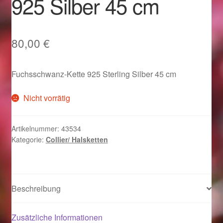
925 Silber 45 cm
Im Gedenken an
Impressum
80,00
€
Karneval 2015 – Schmuck zu Fasching & Co.
Fuchsschwanz-Kette 925 Sterling Silber 45 cm
Karneval 2019 – Schmuck zu Fasching & Co.
Nicht vorrätig
Karneval 2020 – Schmuck zu Fasching & Co.
Artikelnummer:
43534
Kategorie:
Collier/ Halsketten
Kasse
Liefer- und Versandkosten
Beschreibung
Magisches und Festliches zu Halloween
Zusätzliche Informationen
Magisches und Festliches zu Halloween