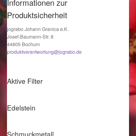
Informationen zur
Ostergeschenke finden für Ostern 2019
Produktsicherheit
Ostergeschenke finden für Ostern 2020
jograbo Johann Granica e.K.
Josef-Baumann-Str. 8
Ostergeschenke finden für Ostern 2021
44805 Bochum
produktverantwortung@jograbo.de
Ostergeschenke finden für Ostern 2022
Partner
Aktive Filter
Shop
Startseite
Edelstein
Startseite
Schmuckmetall