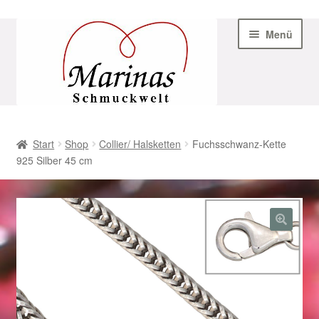
Zur
Zum
Menü
Navigation
Inhalt
springen
springen
Start
Start
Shop
Collier/ Halsketten
Fuchsschwanz-Kette
925 Silber 45 cm
AGB
Beispiel-Seite
Datenschutz
Geschenke zu Ostern 2023
Geschenke zu Ostern 2024