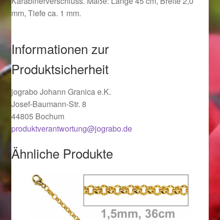
Karabinerverschluss. Maße: Länge 45 cm, Breite 2,0
Ostergeschenke finden für Ostern 2019
mm, Tiefe ca. 1 mm.
Ostergeschenke finden für Ostern 2020
Informationen zur
Ostergeschenke finden für Ostern 2021
Produktsicherheit
Ostergeschenke finden für Ostern 2022
jograbo Johann Granica e.K.
Josef-Baumann-Str. 8
44805 Bochum
Partner
produktverantwortung@jograbo.de
Shop
Ähnliche Produkte
Startseite
Startseite