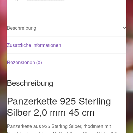
cm
Menge
Magisches und Festliches zu Halloween 2021
Beschreibung
Magisches und Festliches zu Halloween 2022
Zusätzliche Informationen
Mein Konto
Logout
Rezensionen (0)
Ostergeschenke finden für Ostern 2015
Beschreibung
Ostergeschenke finden für Ostern 2016
Panzerkette 925 Sterling
Silber 2,0 mm 45 cm
Ostergeschenke finden für Ostern 2017
Ostergeschenke finden für Ostern 2018
Panzerkette aus 925 Sterling Silber, rhodiniert mit