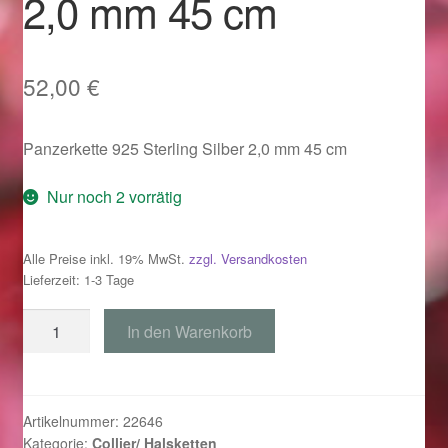
2,0 mm 45 cm
Im Gedenken an
Impressum
52,00
€
Karneval 2015 – Schmuck zu Fasching & Co.
Panzerkette 925 Sterling Silber 2,0 mm 45 cm
Karneval 2019 – Schmuck zu Fasching & Co.
Nur noch 2 vorrätig
Karneval 2020 – Schmuck zu Fasching & Co.
Alle Preise inkl. 19% MwSt.
zzgl. Versandkosten
Lieferzeit: 1-3 Tage
Kasse
Panzerkette
In den Warenkorb
Liefer- und Versandkosten
925
Silber
Magisches und Festliches zu Halloween
2,0
mm
Artikelnummer:
22646
Magisches und Festliches zu Halloween
Kategorie:
Collier/ Halsketten
45