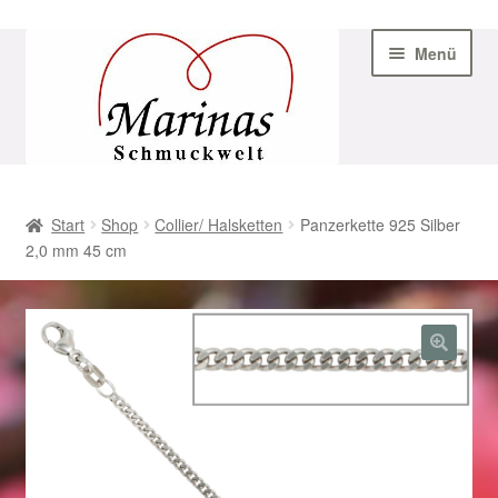
Zur
Zum
Menü
Navigation
Inhalt
springen
springen
Start
Start
Shop
Collier/ Halsketten
Panzerkette 925 Silber
2,0 mm 45 cm
AGB
Beispiel-Seite
Datenschutz
Geschenke zu Ostern 2023
Geschenke zu Ostern 2024