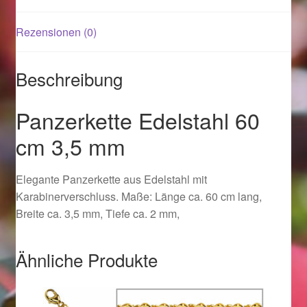
Rezensionen (0)
Magisches und Festliches zu Halloween 2021
Magisches und Festliches zu Halloween 2022
Beschreibung
Mein Konto
Panzerkette Edelstahl 60
cm 3,5 mm
Logout
Elegante Panzerkette aus Edelstahl mit
Ostergeschenke finden für Ostern 2015
Karabinerverschluss. Maße: Länge ca. 60 cm lang,
Breite ca. 3,5 mm, Tiefe ca. 2 mm,
Ostergeschenke finden für Ostern 2016
Ostergeschenke finden für Ostern 2017
Ähnliche Produkte
Ostergeschenke finden für Ostern 2018