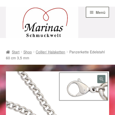
Zur
Zum
Menü
Navigation
Inhalt
springen
springen
Start
Start
Shop
Collier/ Halsketten
Panzerkette Edelstahl
60 cm 3,5 mm
AGB
Beispiel-Seite
Datenschutz
Geschenke zu Ostern 2023
Geschenke zu Ostern 2024