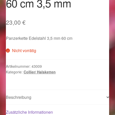
60 cm 3,5 mm
Im Gedenken an
Impressum
23,00
€
Karneval 2015 – Schmuck zu Fasching & Co.
Panzerkette Edelstahl 3,5 mm 60 cm
Karneval 2019 – Schmuck zu Fasching & Co.
Nicht vorrätig
Karneval 2020 – Schmuck zu Fasching & Co.
Artikelnummer:
43009
Kategorie:
Collier/ Halsketten
Kasse
Liefer- und Versandkosten
Beschreibung
Magisches und Festliches zu Halloween
Zusätzliche Informationen
Magisches und Festliches zu Halloween