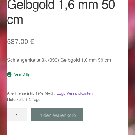
Gelbgold 1,6 mm 50
Im Gedenken an
cm
Impressum
Karneval 2015 – Schmuck zu Fasching & Co.
537,00
€
Karneval 2019 – Schmuck zu Fasching & Co.
Schlangenkette 8k (333) Gelbgold 1,6 mm 50 cm
Karneval 2020 – Schmuck zu Fasching & Co.
Vorrätig
Kasse
Alle Preise inkl. 19% MwSt.
zzgl. Versandkosten
Lieferzeit: 1-3 Tage
Liefer- und Versandkosten
Schlangenkette
In den Warenkorb
Magisches und Festliches zu Halloween
333
Gelbgold
Magisches und Festliches zu Halloween
1,6