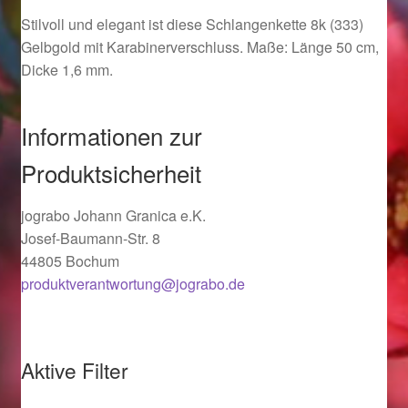
Ostergeschenke finden für Ostern 2019
Stilvoll und elegant ist diese Schlangenkette 8k (333)
Gelbgold mit Karabinerverschluss. Maße: Länge 50 cm,
Dicke 1,6 mm.
Ostergeschenke finden für Ostern 2020
Ostergeschenke finden für Ostern 2021
Informationen zur
Produktsicherheit
Ostergeschenke finden für Ostern 2022
jograbo Johann Granica e.K.
Partner
Josef-Baumann-Str. 8
44805 Bochum
Shop
produktverantwortung@jograbo.de
Startseite
Startseite
Aktive Filter