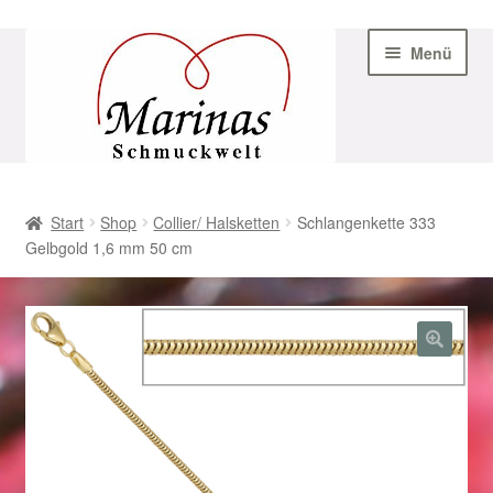
Zur
Zum
Menü
Navigation
Inhalt
springen
springen
Start
Start
Shop
Collier/ Halsketten
Schlangenkette 333
Gelbgold 1,6 mm 50 cm
AGB
Beispiel-Seite
Datenschutz
Geschenke zu Ostern 2023
Geschenke zu Ostern 2024