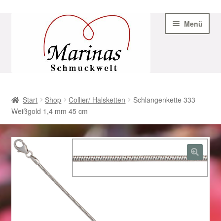
Zur
Zum
Menü
Navigation
Inhalt
springen
springen
Start
Start
Shop
Collier/ Halsketten
Schlangenkette 333
Weißgold 1,4 mm 45 cm
AGB
Beispiel-Seite
Datenschutz
Geschenke zu Ostern 2023
Geschenke zu Ostern 2024