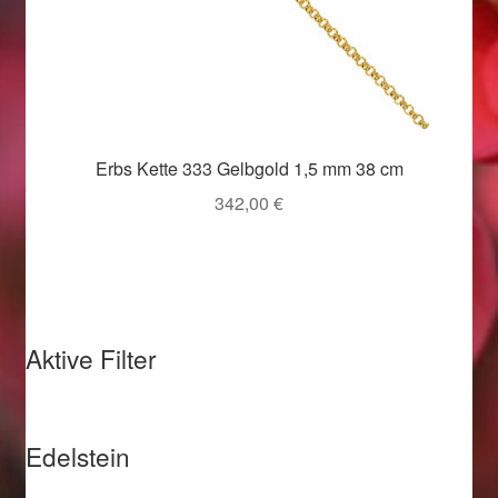
Valentinstag
Valentinstag 2016
Valentinstag Geschenke
Erbs Kette 333 Gelbgold 1,5 mm 38 cm
Vertrag widerrufen
342,00
€
Warenkorb
Weihnachtsangebote 2015
Aktive Filter
Weihnachtsangebote 2016
Weihnachtsangebote 2017
Edelstein
Weihnachtsangebote 2018