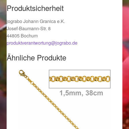
Produktsicherheit
Ostergeschenke finden für Ostern 2019
jograbo Johann Granica e.K.
Ostergeschenke finden für Ostern 2020
Josef-Baumann-Str. 8
44805 Bochum
Ostergeschenke finden für Ostern 2021
produktverantwortung@jograbo.de
Ostergeschenke finden für Ostern 2022
Ähnliche Produkte
Partner
Shop
Startseite
Startseite