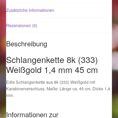
Zusätzliche Informationen
Magisches und Festliches zu Halloween 2021
Rezensionen (0)
Magisches und Festliches zu Halloween 2022
Mein Konto
Beschreibung
Logout
Schlangenkette 8k (333)
Weißgold 1,4 mm 45 cm
Ostergeschenke finden für Ostern 2015
Edle Schlangenkette aus 8k (333) Weißgold mit
Ostergeschenke finden für Ostern 2016
Karabinerverschluss. Maße: Länge ca. 45 cm, Dicke 1,4
mm.
Ostergeschenke finden für Ostern 2017
Ostergeschenke finden für Ostern 2018
Informationen zur