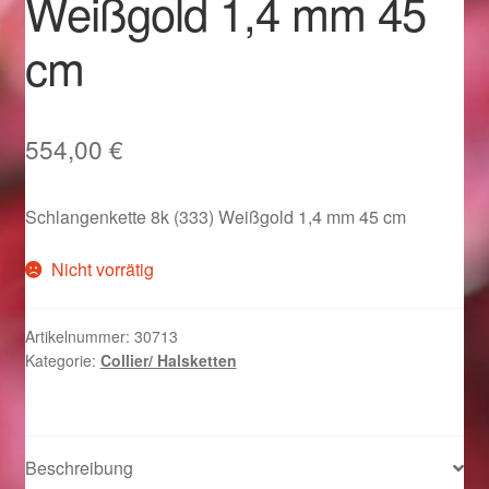
Weißgold 1,4 mm 45
Im Gedenken an
cm
Impressum
Karneval 2015 – Schmuck zu Fasching & Co.
554,00
€
Karneval 2019 – Schmuck zu Fasching & Co.
Schlangenkette 8k (333) Weißgold 1,4 mm 45 cm
Karneval 2020 – Schmuck zu Fasching & Co.
Nicht vorrätig
Kasse
Artikelnummer:
30713
Kategorie:
Collier/ Halsketten
Liefer- und Versandkosten
Magisches und Festliches zu Halloween
Beschreibung
Magisches und Festliches zu Halloween