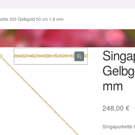
enke zu Ostern 2023
Geschenke zu Ostern 2024
kette 333 Gelbgold 50 cm 1,8 mm
chenkideen für Weihnachten 2023
chenkideen für Weihnachten 2025
Singa
Gelbg
lloween Schmuck online kaufen 2016
mm
lloween Schmuck online kaufen 2018
Im Gedenken an
Impres
o.
Karneval 2019 – Schmuck zu Fasching & Co.
248,00
€
o.
Kasse
Liefer- und Versandkosten
Singapurkette 
gisches und Festliches zu Halloween