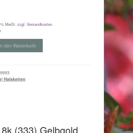
 19% MwSt.
zzgl. Versandkosten
e
In den Warenkorb
9993
er/ Halsketten
018
 8k (333) Gelbgold