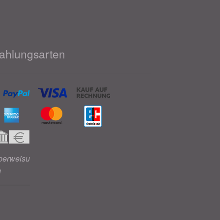
ahlungsarten
berweisu
g