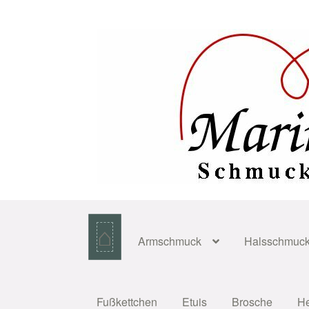
Zur
Zum
Navigation
Inhalt
springen
springen
⌂
Armschmuck
Halsschmuc
Fußkettchen
Etuis
Brosche
H