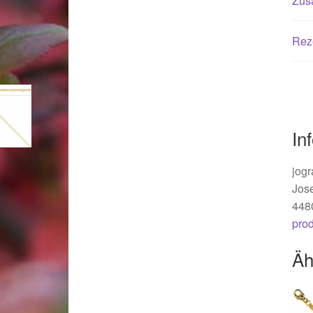
Zusä
Woocommerce Predictive Search
Rez
In
jogr
Jos
448
pro
Äh