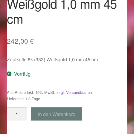
Weißgold 1,0 mm 45
Im Gedenken an
cm
Impressum
Karneval 2015 – Schmuck zu Fasching & Co.
242,00
€
Karneval 2019 – Schmuck zu Fasching & Co.
Zopfkette 8k (333) Weißgold 1,0 mm 45 cm
Karneval 2020 – Schmuck zu Fasching & Co.
Vorrätig
Kasse
Alle Preise inkl. 19% MwSt.
zzgl. Versandkosten
Lieferzeit: 1-3 Tage
Liefer- und Versandkosten
Zopfkette
In den Warenkorb
Magisches und Festliches zu Halloween
333
Weißgold
Magisches und Festliches zu Halloween
1,0