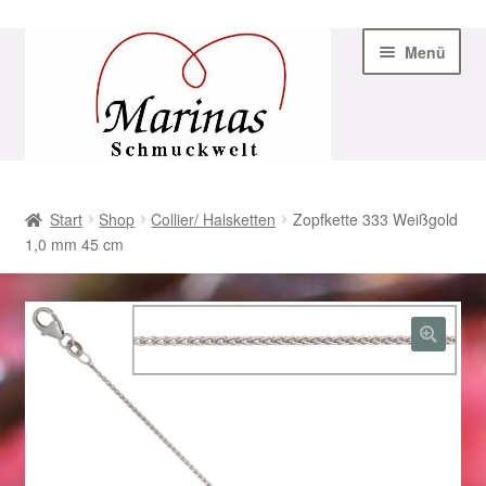
Zur
Zum
Menü
Navigation
Inhalt
springen
springen
Start
Start
Shop
Collier/ Halsketten
Zopfkette 333 Weißgold
1,0 mm 45 cm
AGB
Beispiel-Seite
Datenschutz
Geschenke zu Ostern 2023
Geschenke zu Ostern 2024