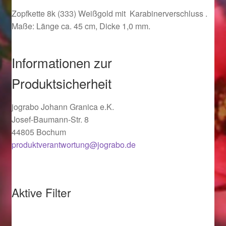
Ostergeschenke finden für Ostern 2019
Zopfkette 8k (333) Weißgold mit Karabinerverschluss .
Maße: Länge ca. 45 cm, Dicke 1,0 mm.
Ostergeschenke finden für Ostern 2020
Informationen zur
Ostergeschenke finden für Ostern 2021
Produktsicherheit
Ostergeschenke finden für Ostern 2022
jograbo Johann Granica e.K.
Josef-Baumann-Str. 8
Partner
44805 Bochum
produktverantwortung@jograbo.de
Shop
Startseite
Aktive Filter
Startseite