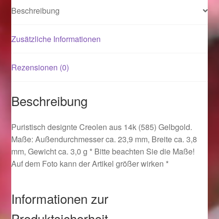
Beschreibung
Magisches und Festliches zu Halloween 2021
Zusätzliche Informationen
Magisches und Festliches zu Halloween 2022
Rezensionen (0)
Mein Konto
Beschreibung
Logout
Puristisch designte Creolen aus 14k (585) Gelbgold.
Ostergeschenke finden für Ostern 2015
Maße: Außendurchmesser ca. 23,9 mm, Breite ca. 3,8
mm, Gewicht ca. 3,0 g * Bitte beachten Sie die Maße!
Ostergeschenke finden für Ostern 2016
Auf dem Foto kann der Artikel größer wirken *
Ostergeschenke finden für Ostern 2017
Informationen zur
Ostergeschenke finden für Ostern 2018
Produktsicherheit