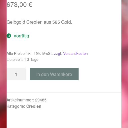
673,00
€
Im Gedenken an
Impressum
Gelbgold Creolen aus 585 Gold.
Vorrätig
Karneval 2015 – Schmuck zu Fasching & Co.
Karneval 2019 – Schmuck zu Fasching & Co.
Alle Preise inkl. 19% MwSt.
zzgl. Versandkosten
Lieferzeit: 1-3 Tage
Karneval 2020 – Schmuck zu Fasching & Co.
Creolen
In den Warenkorb
585
Kasse
Gelbgold
Menge
Liefer- und Versandkosten
Artikelnummer:
29485
Kategorie:
Creolen
Magisches und Festliches zu Halloween
Magisches und Festliches zu Halloween