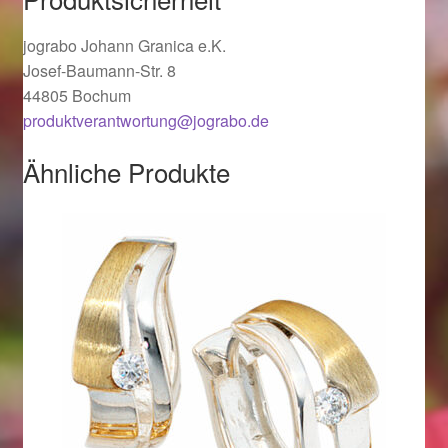
Ostergeschenke finden für Ostern 2019
jograbo Johann Granica e.K.
Josef-Baumann-Str. 8
Ostergeschenke finden für Ostern 2020
44805 Bochum
produktverantwortung@jograbo.de
Ostergeschenke finden für Ostern 2021
Ähnliche Produkte
Ostergeschenke finden für Ostern 2022
Partner
Shop
Startseite
Startseite