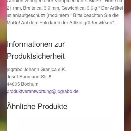
Creolen verfügen über Klappmechanik. Maße: Höhe ca.
Ostergeschenke finden für Ostern 2019
21 mm, Breite ca. 3,9 mm, Gewicht ca. 3,6 g * Der Artikel
ist anlaufgeschützt (rhodiniert) * Bitte beachten Sie die
Maße! Auf dem Foto kann der Artikel größer wirken*.
Ostergeschenke finden für Ostern 2020
Ostergeschenke finden für Ostern 2021
Informationen zur
Produktsicherheit
Ostergeschenke finden für Ostern 2022
jograbo Johann Granica e.K.
Partner
Josef-Baumann-Str. 8
44805 Bochum
Shop
produktverantwortung@jograbo.de
Startseite
Ähnliche Produkte
Startseite