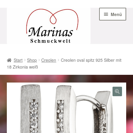
Zur
Zum
Menü
Navigation
Inhalt
springen
springen
Start
Start
Shop
Creolen
Creolen oval spitz 925 Silber mit
18 Zirkonia weiß
AGB
Beispiel-Seite
Datenschutz
Geschenke zu Ostern 2023
Geschenke zu Ostern 2024