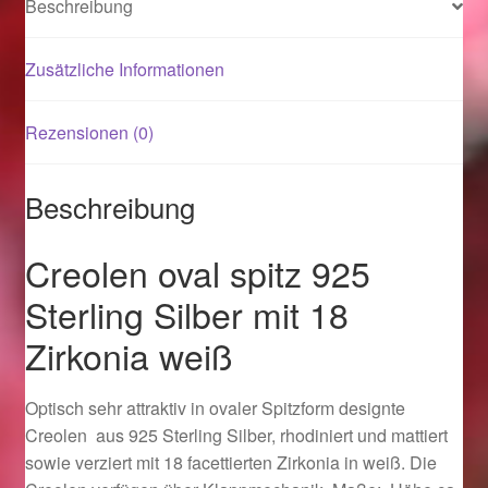
Beschreibung
Magisches und Festliches zu Halloween 2021
Zusätzliche Informationen
Magisches und Festliches zu Halloween 2022
Rezensionen (0)
Mein Konto
Beschreibung
Logout
Creolen oval spitz 925
Ostergeschenke finden für Ostern 2015
Sterling Silber mit 18
Zirkonia weiß
Ostergeschenke finden für Ostern 2016
Ostergeschenke finden für Ostern 2017
Optisch sehr attraktiv in ovaler Spitzform designte
Creolen aus 925 Sterling Silber, rhodiniert und mattiert
Ostergeschenke finden für Ostern 2018
sowie verziert mit 18 facettierten Zirkonia in weiß. Die