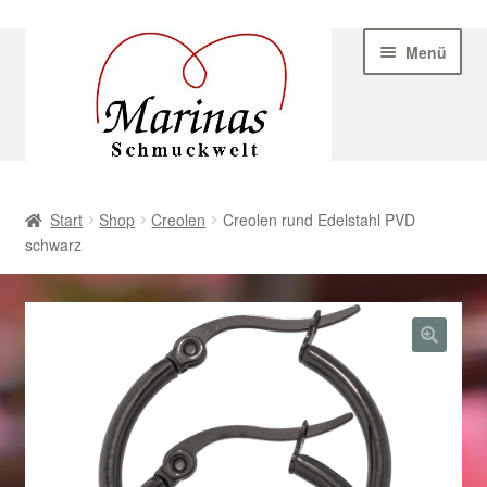
Zur
Zum
Menü
Navigation
Inhalt
springen
springen
Start
Start
Shop
Creolen
Creolen rund Edelstahl PVD
schwarz
AGB
Beispiel-Seite
Datenschutz
Geschenke zu Ostern 2023
Geschenke zu Ostern 2024