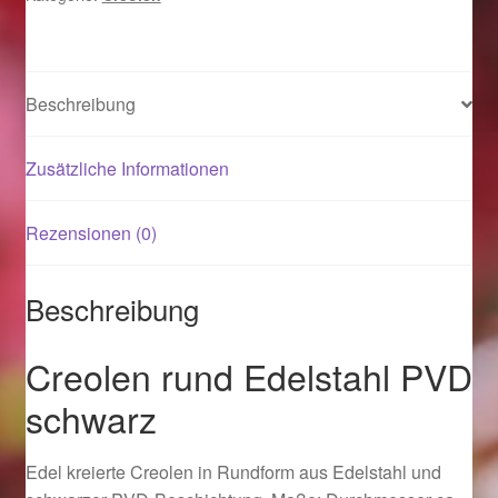
Magisches und Festliches zu Halloween 2021
Beschreibung
Magisches und Festliches zu Halloween 2022
Zusätzliche Informationen
Mein Konto
Logout
Rezensionen (0)
Ostergeschenke finden für Ostern 2015
Beschreibung
Ostergeschenke finden für Ostern 2016
Creolen rund Edelstahl PVD
schwarz
Ostergeschenke finden für Ostern 2017
Ostergeschenke finden für Ostern 2018
Edel kreierte Creolen in Rundform aus Edelstahl und