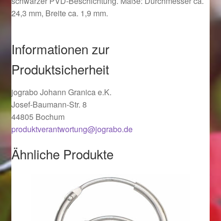
schwarzer PVD-Beschichtung. Maße: Durchmesser ca.
Ostergeschenke finden für Ostern 2019
24,3 mm, Breite ca. 1,9 mm.
Ostergeschenke finden für Ostern 2020
Informationen zur
Ostergeschenke finden für Ostern 2021
Produktsicherheit
Ostergeschenke finden für Ostern 2022
jograbo Johann Granica e.K.
Josef-Baumann-Str. 8
44805 Bochum
Partner
produktverantwortung@jograbo.de
Shop
Ähnliche Produkte
Startseite
Startseite