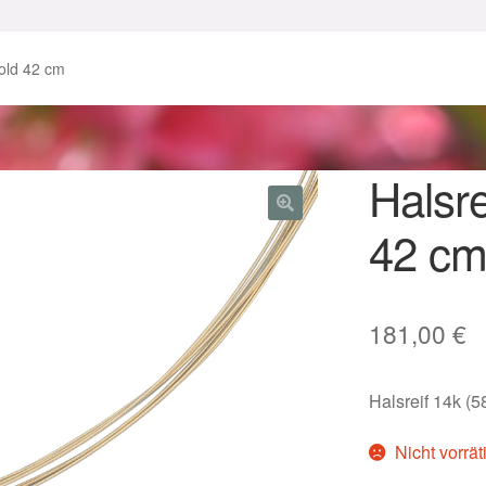
enke zu Ostern 2023
Geschenke zu Ostern 2024
old 42 cm
chenkideen für Weihnachten 2023
chenkideen für Weihnachten 2025
Halsre
42 c
lloween Schmuck online kaufen 2016
lloween Schmuck online kaufen 2018
Im Gedenken an
Impres
181,00
€
o.
Karneval 2019 – Schmuck zu Fasching & Co.
Halsreif 14k (
o.
Kasse
Liefer- und Versandkosten
Nicht vorrät
gisches und Festliches zu Halloween