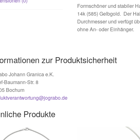
ensionen (0)
Formschöner und stabiler Ha
14k (585) Gelbgold. Der Hals
Durchmesser und verfügt übe
ohne An- oder Einhänger.
formationen zur Produktsicherheit
abo Johann Granica e.K.
ef-Baumann-Str. 8
05 Bochum
duktverantwortung@jograbo.de
nliche Produkte