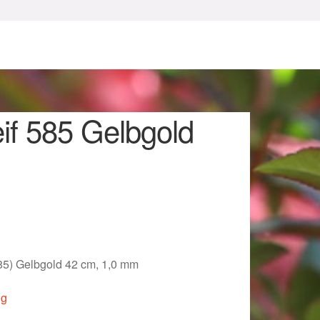
if 585 Gelbgold
m
sum
585) Gelbgold 42 cm, 1,0 mm
ig