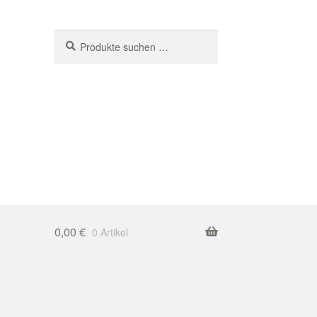
Suchen
Suchen
nach:
0,00
€
0 Artikel