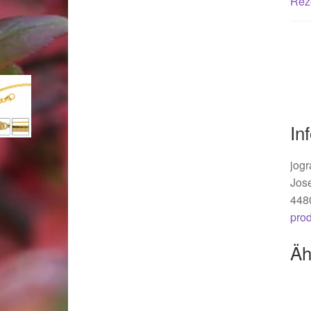
Rez
Woocommerce Predictive Search
In
jogr
Jos
448
pro
Äh