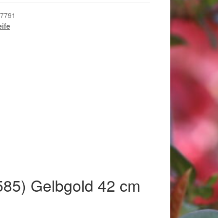
7791
eife
018
(585) Gelbgold 42 cm