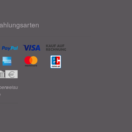
ahlungsarten
berweisu
g