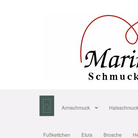
Zur
Zum
Navigation
Inhalt
springen
springen
⌂
Armschmuck
Halsschmuc
Fußkettchen
Etuis
Brosche
H