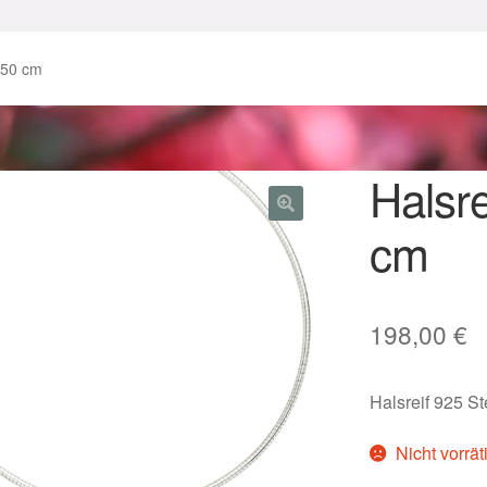
enke zu Ostern 2023
Geschenke zu Ostern 2024
r 50 cm
chenkideen für Weihnachten 2023
chenkideen für Weihnachten 2025
Halsre
cm
lloween Schmuck online kaufen 2016
lloween Schmuck online kaufen 2018
Im Gedenken an
Impres
198,00
€
o.
Karneval 2019 – Schmuck zu Fasching & Co.
Halsreif 925 S
o.
Kasse
Liefer- und Versandkosten
Nicht vorrät
gisches und Festliches zu Halloween