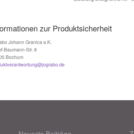
formationen zur Produktsicherheit
abo Johann Granica e.K.
ef-Baumann-Str. 8
05 Bochum
duktverantwortung@jograbo.de
Neueste Beiträge
Z