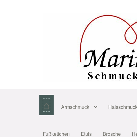
Zur
Zum
Navigation
Inhalt
springen
springen
⌂
Armschmuck
Halsschmuc
Fußkettchen
Etuis
Brosche
H