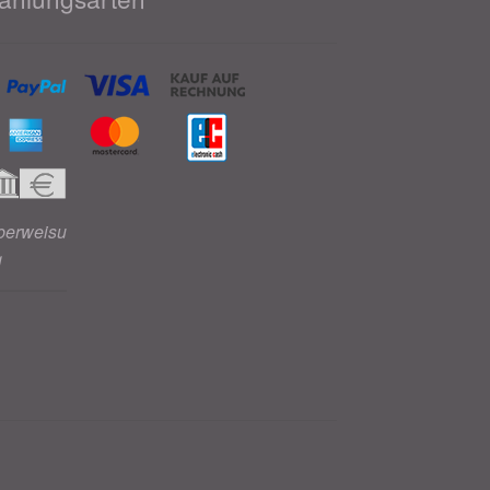
berweisu
g