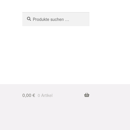
Suchen
Suchen
nach:
0,00
€
0 Artikel