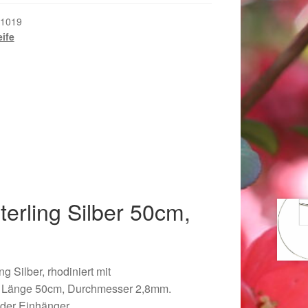
1019
eife
terling Silber 50cm,
018
ng Silber, rhodiniert mit
: Länge 50cm, Durchmesser 2,8mm.
oder Einhänger.