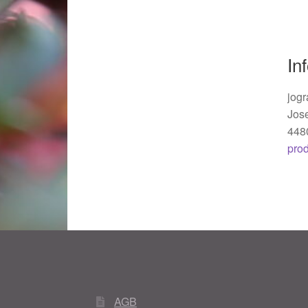
Woocommerce Predictive Search
In
jogr
Jos
448
pro
AGB