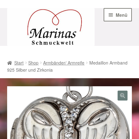
Zur
Zum
Menü
Navigation
Inhalt
springen
springen
Start
Start
Shop
Armbänder/ Armreife
Medaillon Armband
925 Silber und Zirkonia
AGB
Beispiel-Seite
Datenschutz
Geschenke zu Ostern 2023
Geschenke zu Ostern 2024