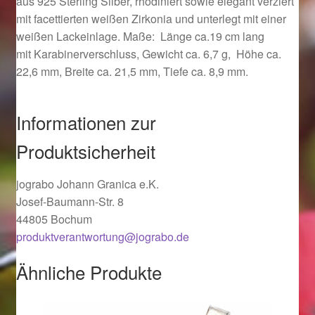
aus 925 Sterling Silber, rhodiniert sowie elegant verziert
Ostergeschenke finden für Ostern 2019
mit facettierten weißen Zirkonia und unterlegt mit einer
weißen Lackeinlage. Maße: Länge ca.19 cm lang
mit Karabinerverschluss, Gewicht ca. 6,7 g, Höhe ca.
Ostergeschenke finden für Ostern 2020
22,6 mm, Breite ca. 21,5 mm, Tiefe ca. 8,9 mm.
Ostergeschenke finden für Ostern 2021
Informationen zur
Ostergeschenke finden für Ostern 2022
Produktsicherheit
Partner
jograbo Johann Granica e.K.
Josef-Baumann-Str. 8
Shop
44805 Bochum
produktverantwortung@jograbo.de
Startseite
Ähnliche Produkte
Startseite