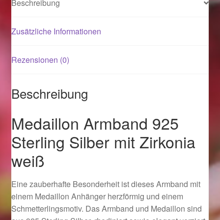
Beschreibung
Magisches und Festliches zu Halloween 2021
Zusätzliche Informationen
Magisches und Festliches zu Halloween 2022
Rezensionen (0)
Mein Konto
Beschreibung
Logout
Medaillon Armband 925
Ostergeschenke finden für Ostern 2015
Sterling Silber mit Zirkonia
weiß
Ostergeschenke finden für Ostern 2016
Ostergeschenke finden für Ostern 2017
Eine zauberhafte Besonderheit ist dieses Armband mit
einem Medaillon Anhänger herzförmig und einem
Ostergeschenke finden für Ostern 2018
Schmetterlingsmotiv. Das Armband und Medaillon sind