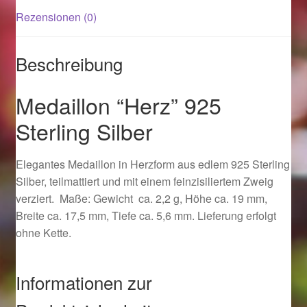
Rezensionen (0)
Magisches und Festliches zu Halloween 2021
Beschreibung
Magisches und Festliches zu Halloween 2022
Medaillon “Herz” 925
Mein Konto
Sterling Silber
Logout
Elegantes Medaillon in Herzform aus edlem 925 Sterling
Ostergeschenke finden für Ostern 2015
Silber, teilmattiert und mit einem feinzisiliertem Zweig
verziert. Maße: Gewicht ca. 2,2 g, Höhe ca. 19 mm,
Breite ca. 17,5 mm, Tiefe ca. 5,6 mm. Lieferung erfolgt
Ostergeschenke finden für Ostern 2016
ohne Kette.
Ostergeschenke finden für Ostern 2017
Informationen zur
Ostergeschenke finden für Ostern 2018