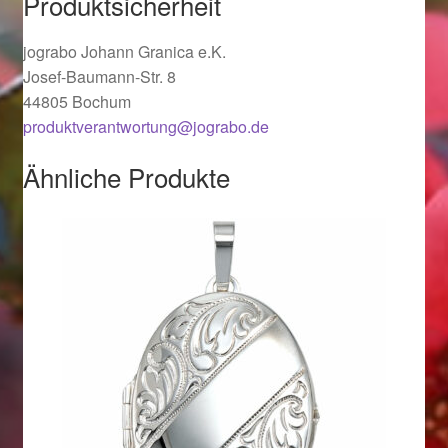
Produktsicherheit
Ostergeschenke finden für Ostern 2019
jograbo Johann Granica e.K.
Josef-Baumann-Str. 8
Ostergeschenke finden für Ostern 2020
44805 Bochum
produktverantwortung@jograbo.de
Ostergeschenke finden für Ostern 2021
Ähnliche Produkte
Ostergeschenke finden für Ostern 2022
Partner
Shop
Startseite
Startseite