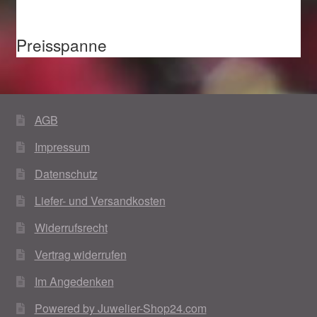
Preisspanne
AGB
Impressum
Datenschutz
Liefer- und Versandkosten
Widerrufsrecht
Vertrag widerrufen
Im Angedenken
Powered by Juwelier-Shop24.com