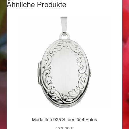
Valentinstag
Ähnliche Produkte
Valentinstag 2016
Valentinstag Geschenke
Vertrag widerrufen
Warenkorb
Weihnachtsangebote 2015
Weihnachtsangebote 2016
Weihnachtsangebote 2017
Medaillon 925 Silber für 4 Fotos
Weihnachtsangebote 2018
132,00
€