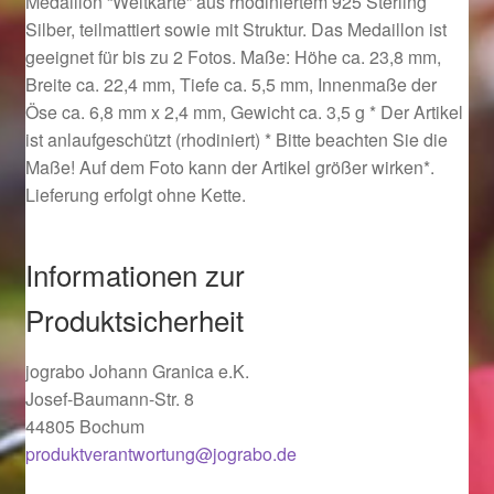
Medaillon “Weltkarte” aus rhodiniertem 925 Sterling
Ostergeschenke finden für Ostern 2019
Silber, teilmattiert sowie mit Struktur. Das Medaillon ist
geeignet für bis zu 2 Fotos. Maße: Höhe ca. 23,8 mm,
Breite ca. 22,4 mm, Tiefe ca. 5,5 mm, Innenmaße der
Ostergeschenke finden für Ostern 2020
Öse ca. 6,8 mm x 2,4 mm, Gewicht ca. 3,5 g * Der Artikel
ist anlaufgeschützt (rhodiniert) * Bitte beachten Sie die
Ostergeschenke finden für Ostern 2021
Maße! Auf dem Foto kann der Artikel größer wirken*.
Lieferung erfolgt ohne Kette.
Ostergeschenke finden für Ostern 2022
Partner
Informationen zur
Produktsicherheit
Shop
jograbo Johann Granica e.K.
Startseite
Josef-Baumann-Str. 8
44805 Bochum
Startseite
produktverantwortung@jograbo.de