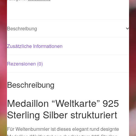
Magisches und Festliches zu Halloween 2021
Beschreibung
Magisches und Festliches zu Halloween 2022
Zusätzliche Informationen
Mein Konto
Logout
Rezensionen (0)
Ostergeschenke finden für Ostern 2015
Beschreibung
Ostergeschenke finden für Ostern 2016
Medaillon “Weltkarte” 925
Sterling Silber strukturiert
Ostergeschenke finden für Ostern 2017
Ostergeschenke finden für Ostern 2018
Für Weltenbummler ist dieses elegant rund designte