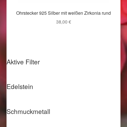
Valentinstag
Ohrstecker 925 Silber mit weißen Zirkonia rund
Valentinstag 2016
38,00
€
Valentinstag Geschenke
Vertrag widerrufen
Aktive Filter
Warenkorb
Weihnachtsangebote 2015
Edelstein
Weihnachtsangebote 2016
Weihnachtsangebote 2017
Schmuckmetall
Weihnachtsangebote 2018