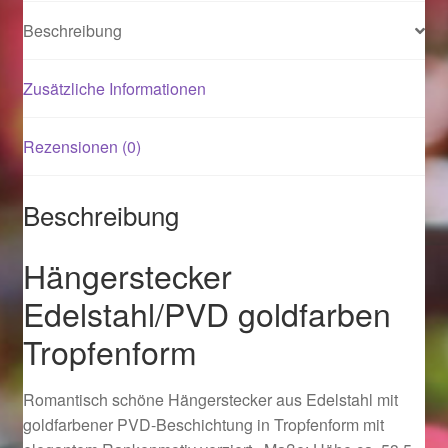
Beschreibung
Magisches und Festliches zu Halloween 2021
Zusätzliche Informationen
Magisches und Festliches zu Halloween 2022
Rezensionen (0)
Mein Konto
Beschreibung
Logout
Ostergeschenke finden für Ostern 2015
Hängerstecker
Edelstahl/PVD goldfarben
Ostergeschenke finden für Ostern 2016
Tropfenform
Ostergeschenke finden für Ostern 2017
Romantisch schöne Hängerstecker aus Edelstahl mit
Ostergeschenke finden für Ostern 2018
goldfarbener PVD-Beschichtung in Tropfenform mit