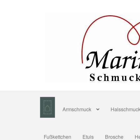
Zur
Zum
Navigation
Inhalt
springen
springen
⌂
Armschmuck
Halsschmuc
Fußkettchen
Etuis
Brosche
H