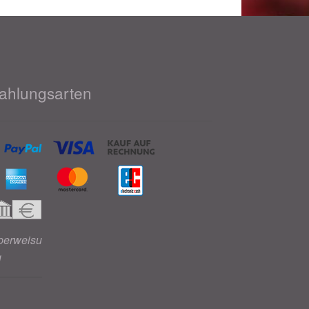
ahlungsarten
berweisu
g