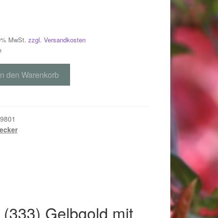
 19% MwSt.
zzgl. Versandkosten
e
In den Warenkorb
9801
ecker
018
 (333) Gelbgold mit