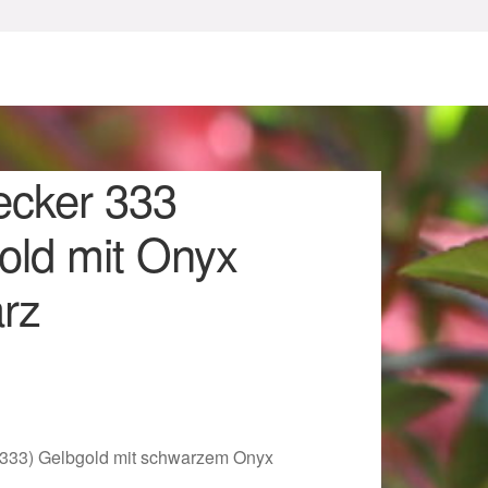
ecker 333
old mit Onyx
rz
sum
(333) Gelbgold mit schwarzem Onyx