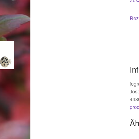
Zusä
Woocommerce Predictive Search
Rez
In
jogr
Jos
448
pro
Äh