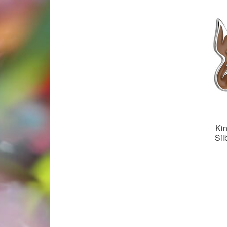
Kin
Sil