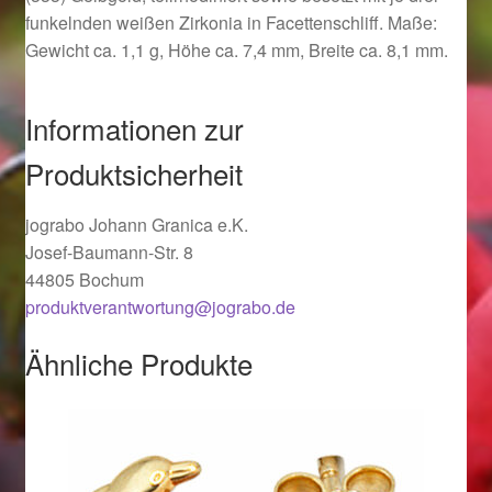
funkelnden weißen Zirkonia in Facettenschliff. Maße:
Ostergeschenke finden für Ostern 2019
Gewicht ca. 1,1 g, Höhe ca. 7,4 mm, Breite ca. 8,1 mm.
Ostergeschenke finden für Ostern 2020
Informationen zur
Ostergeschenke finden für Ostern 2021
Produktsicherheit
Ostergeschenke finden für Ostern 2022
jograbo Johann Granica e.K.
Josef-Baumann-Str. 8
Partner
44805 Bochum
produktverantwortung@jograbo.de
Shop
Ähnliche Produkte
Startseite
Startseite