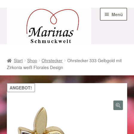
Zur
Zum
Menü
Navigation
Inhalt
springen
springen
Start
Start
Shop
Ohrstecker
Ohrstecker 333 Gelbgold mit
Zirkonia weiß Florales Design
AGB
Beispiel-Seite
ANGEBOT!
Datenschutz
Geschenke zu Ostern 2023
Geschenke zu Ostern 2024