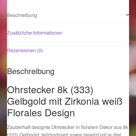
Beschreibung
Magisches und Festliches zu Halloween 2021
Magisches und Festliches zu Halloween 2022
Zusätzliche Informationen
Mein Konto
Rezensionen (0)
Logout
Beschreibung
Ostergeschenke finden für Ostern 2015
Ohrstecker 8k (333)
Ostergeschenke finden für Ostern 2016
Gelbgold mit Zirkonia weiß
Florales Design
Ostergeschenke finden für Ostern 2017
Zauberhaft designte Ohrstecker in floralem Dekor aus 8k
Ostergeschenke finden für Ostern 2018
(333) Gelbgold, teilrhodiniert sowie besetzt mit je drei