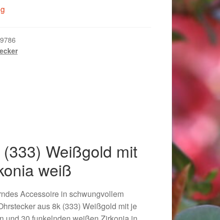
ig
9786
ecker
 (333) Weißgold mit
konia weiß
018
rndes Accessoire in schwungvollem
Ohrstecker aus 8k (333) Weißgold mit je
in und 30 funkelnden weißen Zirkonia in