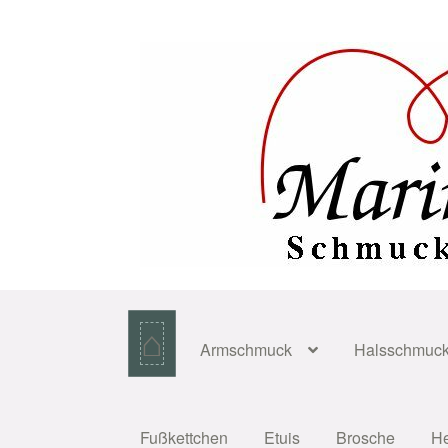
Zur
Zum
Navigation
Inhalt
springen
springen
⌂
Armschmuck
Halsschmuc
Fußkettchen
Etuis
Brosche
H