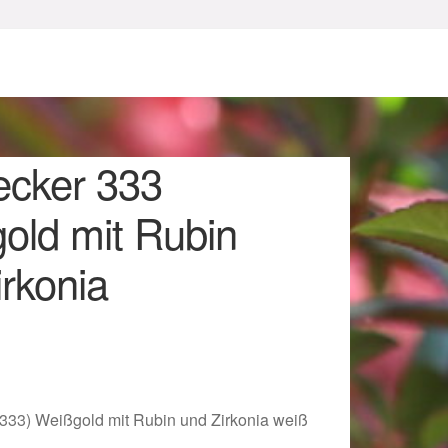
ecker 333
old mit Rubin
rkonia
sum
(333) Weißgold mit Rubin und Zirkonia weiß