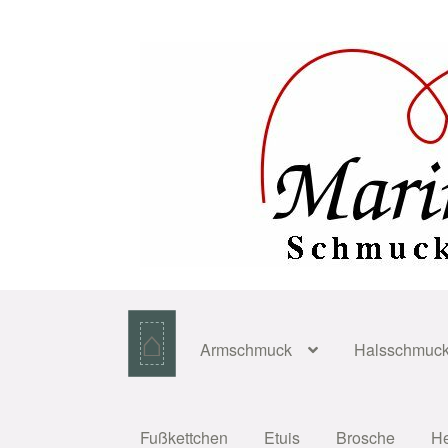
Zur
Zum
Navigation
Inhalt
springen
springen
⌂
Armschmuck
Halsschmuc
Fußkettchen
Etuis
Brosche
H