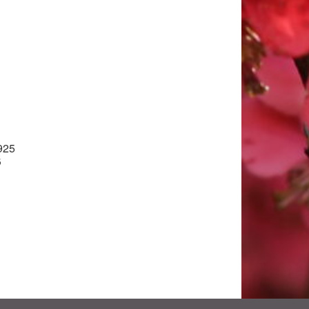
925
ß