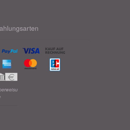
ahlungsarten
berweisu
g