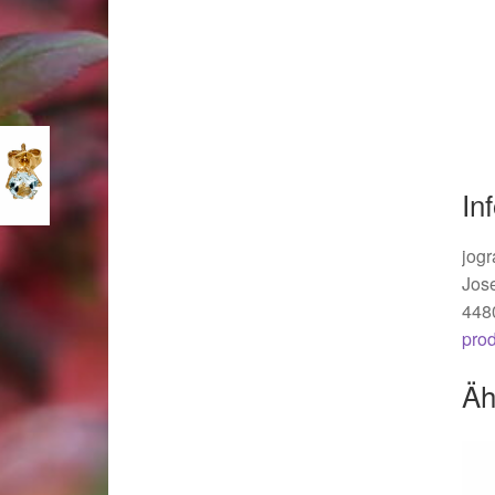
Woocommerce Predictive Search
In
jogr
Jos
448
pro
Äh