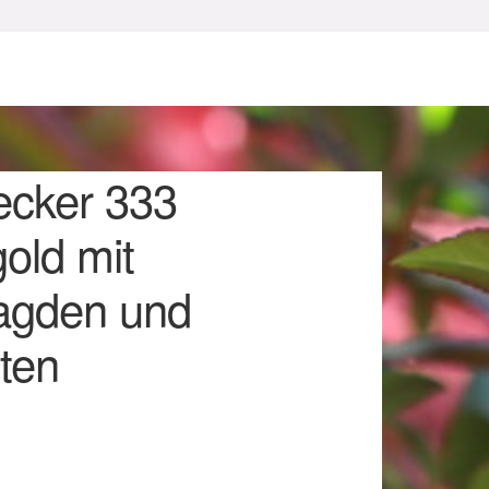
ecker 333
old mit
agden und
sum
nten