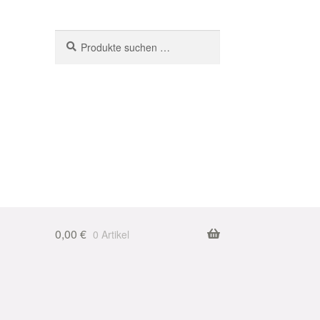
Suchen
Suchen
nach:
0,00
€
0 Artikel