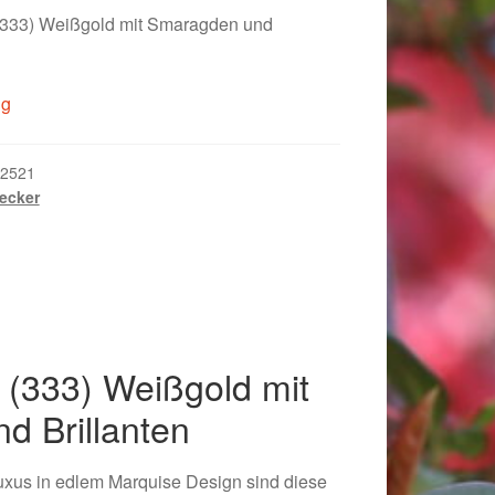
(333) Weißgold mit Smaragden und
ig
2521
ecker
 (333) Weißgold mit
018
d Brillanten
xus in edlem Marquise Design sind diese