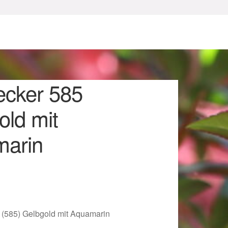
ecker 585
old mit
arin
sum
 (585) Gelbgold mit Aquamarin