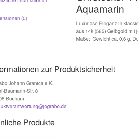
tzliche Informationen
Aquamarin
ensionen (0)
Luxuriöse Eleganz in klassi
aus 14k (585) Gelbgold mit j
Maße: Gewicht ca. 0,6 g, D
formationen zur Produktsicherheit
abo Johann Granica e.K.
ef-Baumann-Str. 8
05 Bochum
duktverantwortung@jograbo.de
nliche Produkte