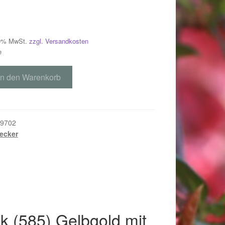
 19% MwSt.
zzgl. Versandkosten
e
In den Warenkorb
9702
ecker
018
k (585) Gelbgold mit