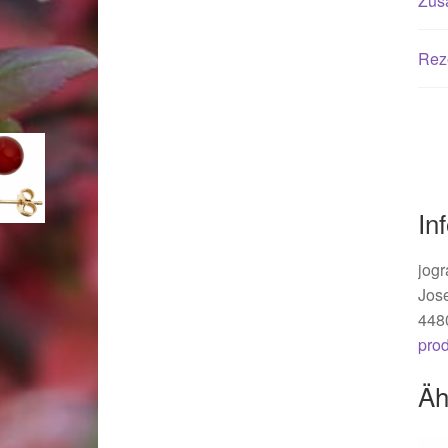
Zusä
Woocommerce Predictive Search
Rez
In
jogr
Jos
448
pro
Äh