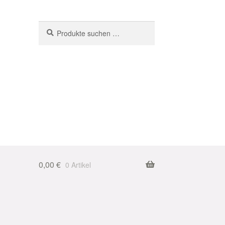
Suchen
Suchen
nach:
0,00
€
0 Artikel