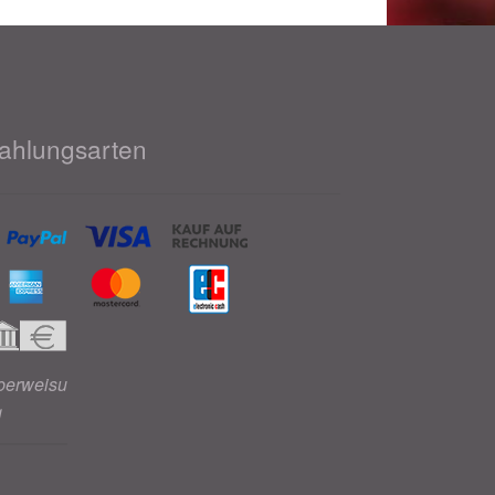
ahlungsarten
berweisu
g