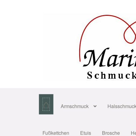
Zur
Zum
Navigation
Inhalt
springen
springen
⌂
Armschmuck
Halsschmuc
Fußkettchen
Etuis
Brosche
H