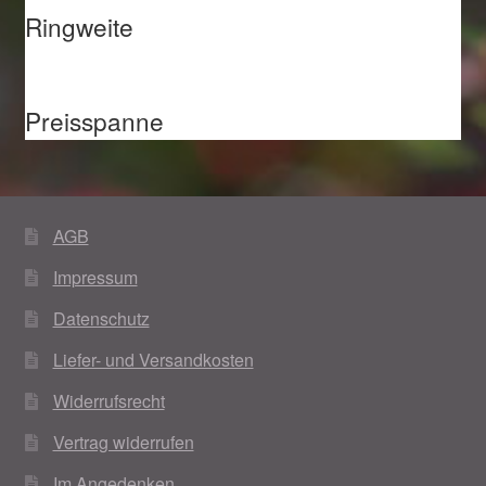
Ringweite
Preisspanne
AGB
Impressum
Datenschutz
Liefer- und Versandkosten
Widerrufsrecht
Vertrag widerrufen
Im Angedenken