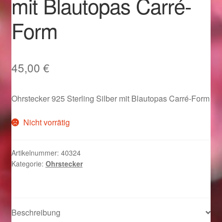
mit Blautopas Carré-
Im Gedenken an
Form
Impressum
Karneval 2015 – Schmuck zu Fasching & Co.
45,00
€
Karneval 2019 – Schmuck zu Fasching & Co.
Ohrstecker 925 Sterling Silber mit Blautopas Carré-Form
Karneval 2020 – Schmuck zu Fasching & Co.
Nicht vorrätig
Kasse
Artikelnummer:
40324
Kategorie:
Ohrstecker
Liefer- und Versandkosten
Magisches und Festliches zu Halloween
Beschreibung
Magisches und Festliches zu Halloween