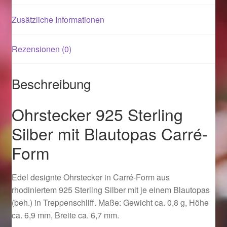
Zusätzliche Informationen
Magisches und Festliches zu Halloween 2021
Rezensionen (0)
Magisches und Festliches zu Halloween 2022
Mein Konto
Beschreibung
Logout
Ohrstecker 925 Sterling
Silber mit Blautopas Carré-
Ostergeschenke finden für Ostern 2015
Form
Ostergeschenke finden für Ostern 2016
Edel designte Ohrstecker in Carré-Form aus
Ostergeschenke finden für Ostern 2017
rhodiniertem 925 Sterling Silber mit je einem Blautopas
(beh.) in Treppenschliff. Maße: Gewicht ca. 0,8 g, Höhe
Ostergeschenke finden für Ostern 2018
ca. 6,9 mm, Breite ca. 6,7 mm.