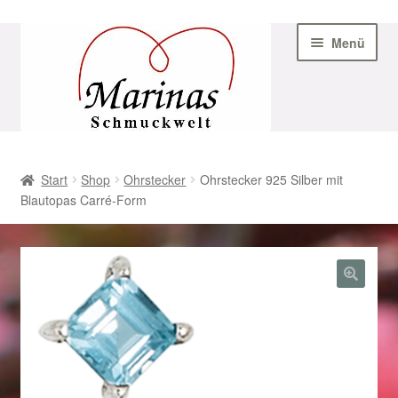
Zur
Zum
Menü
Navigation
Inhalt
springen
springen
Start
Start
Shop
Ohrstecker
Ohrstecker 925 Silber mit
Blautopas Carré-Form
AGB
Beispiel-Seite
Datenschutz
Geschenke zu Ostern 2023
Geschenke zu Ostern 2024