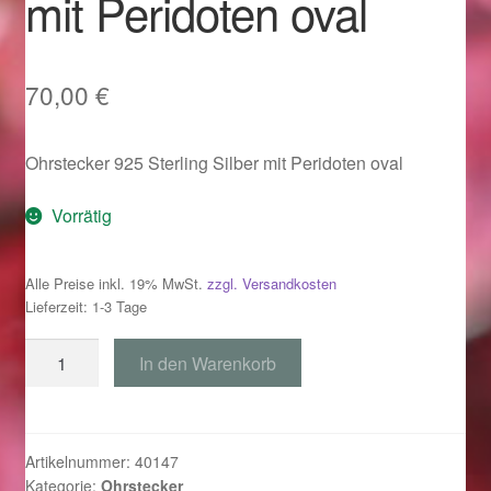
mit Peridoten oval
Im Gedenken an
Impressum
70,00
€
Karneval 2015 – Schmuck zu Fasching & Co.
Ohrstecker 925 Sterling Silber mit Peridoten oval
Karneval 2019 – Schmuck zu Fasching & Co.
Vorrätig
Karneval 2020 – Schmuck zu Fasching & Co.
Alle Preise inkl. 19% MwSt.
zzgl. Versandkosten
Lieferzeit: 1-3 Tage
Kasse
Ohrstecker
In den Warenkorb
Liefer- und Versandkosten
925
Silber
Magisches und Festliches zu Halloween
mit
Peridoten
Artikelnummer:
40147
Magisches und Festliches zu Halloween
Kategorie:
Ohrstecker
oval