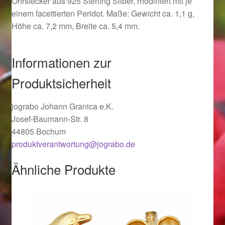
Ohrstecker aus 925 Sterling Silber, rhodiniert mit je
Ostergeschenke finden für Ostern 2019
einem facettierten Peridot. Maße: Gewicht ca. 1,1 g,
Höhe ca. 7,2 mm, Breite ca. 5,4 mm.
Ostergeschenke finden für Ostern 2020
Informationen zur
Ostergeschenke finden für Ostern 2021
Produktsicherheit
Ostergeschenke finden für Ostern 2022
jograbo Johann Granica e.K.
Josef-Baumann-Str. 8
Partner
44805 Bochum
produktverantwortung@jograbo.de
Shop
Ähnliche Produkte
Startseite
Startseite