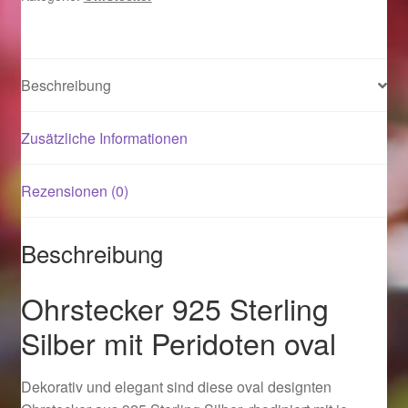
Menge
Magisches und Festliches zu Halloween 2021
Beschreibung
Magisches und Festliches zu Halloween 2022
Zusätzliche Informationen
Mein Konto
Logout
Rezensionen (0)
Ostergeschenke finden für Ostern 2015
Beschreibung
Ostergeschenke finden für Ostern 2016
Ohrstecker 925 Sterling
Silber mit Peridoten oval
Ostergeschenke finden für Ostern 2017
Ostergeschenke finden für Ostern 2018
Dekorativ und elegant sind diese oval designten