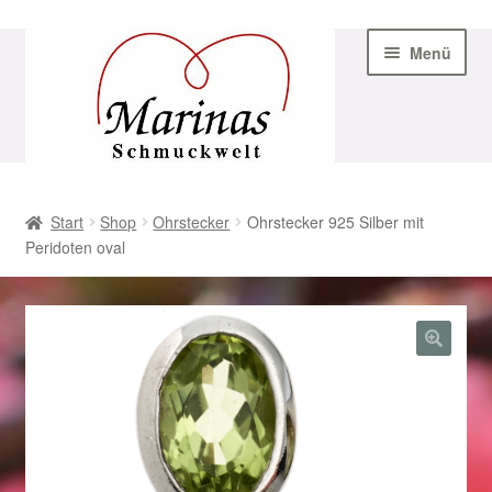
Zur
Zum
Menü
Navigation
Inhalt
springen
springen
Start
Start
Shop
Ohrstecker
Ohrstecker 925 Silber mit
Peridoten oval
AGB
Beispiel-Seite
Datenschutz
Geschenke zu Ostern 2023
Geschenke zu Ostern 2024