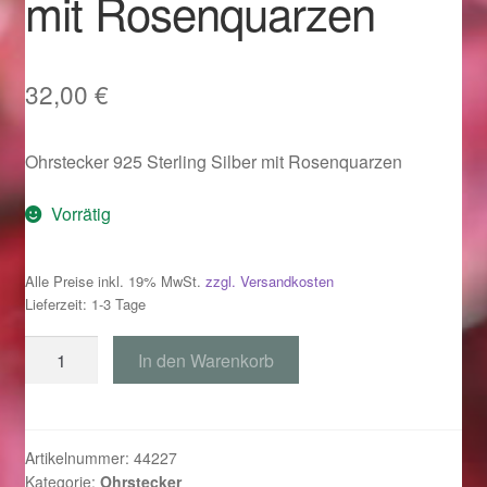
mit Rosenquarzen
Im Gedenken an
Impressum
32,00
€
Karneval 2015 – Schmuck zu Fasching & Co.
Ohrstecker 925 Sterling Silber mit Rosenquarzen
Karneval 2019 – Schmuck zu Fasching & Co.
Vorrätig
Karneval 2020 – Schmuck zu Fasching & Co.
Alle Preise inkl. 19% MwSt.
zzgl. Versandkosten
Lieferzeit: 1-3 Tage
Kasse
Ohrstecker
In den Warenkorb
Liefer- und Versandkosten
925
Silber
Magisches und Festliches zu Halloween
mit
Rosenquarzen
Artikelnummer:
44227
Magisches und Festliches zu Halloween
Kategorie:
Ohrstecker
Menge