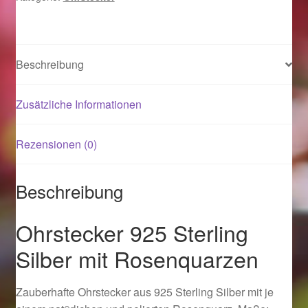
Magisches und Festliches zu Halloween 2021
Beschreibung
Magisches und Festliches zu Halloween 2022
Zusätzliche Informationen
Mein Konto
Logout
Rezensionen (0)
Ostergeschenke finden für Ostern 2015
Beschreibung
Ostergeschenke finden für Ostern 2016
Ohrstecker 925 Sterling
Silber mit Rosenquarzen
Ostergeschenke finden für Ostern 2017
Ostergeschenke finden für Ostern 2018
Zauberhafte Ohrstecker aus 925 Sterling Silber mit je