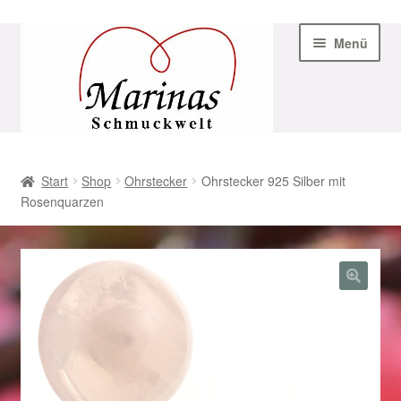
Zur
Zum
Menü
Navigation
Inhalt
springen
springen
Start
Start
Shop
Ohrstecker
Ohrstecker 925 Silber mit
Rosenquarzen
AGB
Beispiel-Seite
Datenschutz
Geschenke zu Ostern 2023
Geschenke zu Ostern 2024