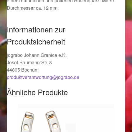
einem natürlichen und polierten Rosenquarz. Maße:
Ostergeschenke finden für Ostern 2019
Durchmesser ca. 12 mm.
Ostergeschenke finden für Ostern 2020
Informationen zur
Ostergeschenke finden für Ostern 2021
Produktsicherheit
Ostergeschenke finden für Ostern 2022
jograbo Johann Granica e.K.
Josef-Baumann-Str. 8
44805 Bochum
Partner
produktverantwortung@jograbo.de
Shop
Ähnliche Produkte
Startseite
Startseite