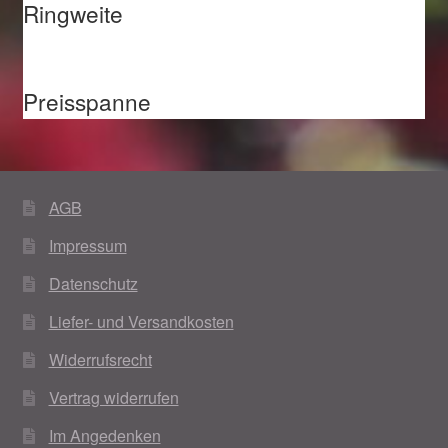
Ringweite
Preisspanne
AGB
Impressum
Datenschutz
Liefer- und Versandkosten
Widerrufsrecht
Vertrag widerrufen
Im Angedenken