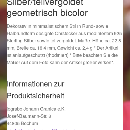
Silber/teilvergoldet
Ostergeschenke finden für Ostern 2019
geometrisch bicolor
Ostergeschenke finden für Ostern 2020
Dekorativ in minimalistischem Stil in Rund- sowie
Halbrundform designte Ohrstecker aus rhodiniertem 925
Ostergeschenke finden für Ostern 2021
Sterling Silber sowie teilvergoldet. Maße: Höhe ca. 22,5
mm, Breite ca. 18,4 mm, Gewicht ca. 2,4 g * Der Artikel
Ostergeschenke finden für Ostern 2022
ist anlaufgeschützt (rhodiniert) * Bitte beachten Sie die
Maße! Auf dem Foto kann der Artikel größer wirken*.
Partner
Informationen zur
Shop
Produktsicherheit
Startseite
jograbo Johann Granica e.K.
Startseite
Josef-Baumann-Str. 8
44805 Bochum