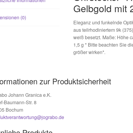
tzliche Informationen
Gelbgold mit 
ensionen (0)
Eleganz und funkelnde Optik
aus teilrhodiniertem 9k (375)
weiß besetzt. Maße: Höhe ca
1,5 g * Bitte beachten Sie d
größer wirken*.
formationen zur Produktsicherheit
abo Johann Granica e.K.
ef-Baumann-Str. 8
05 Bochum
duktverantwortung@jograbo.de
nliche Produkte