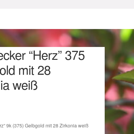
ecker “Herz” 375
old mit 28
ia weiß
sum
z” 9k (375) Gelbgold mit 28 Zirkonia weiß