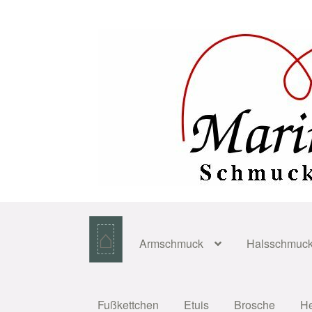
Zur
Zum
Navigation
Inhalt
springen
springen
⌂
Armschmuck
Halsschmuc
Fußkettchen
Etuis
Brosche
H