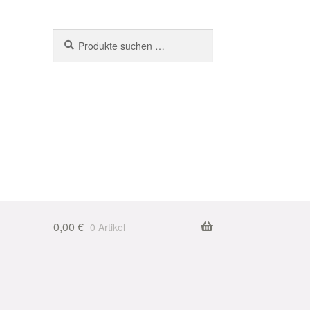
Suchen
Suchen
nach:
0,00
€
0 Artikel