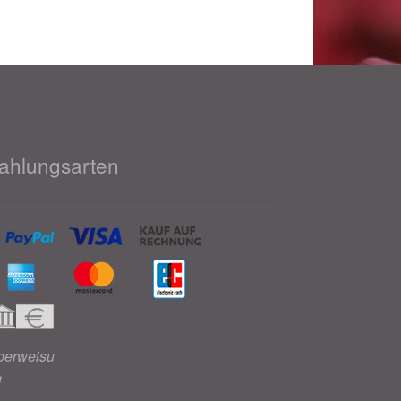
ahlungsarten
berweisu
g