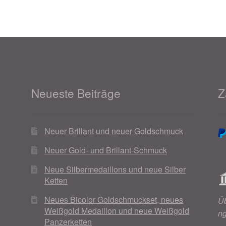
Neueste Beiträge
Z
Neuer Brillant und neuer Goldschmuck
Neuer Gold- und Brillant-Schmuck
Neue Silbermedaillons und neue Silber
Ketten
Neues Bicolor Goldschmuckset, neues
Ü
Weißgold Medaillon und neue Weißgold
n
Panzerketten