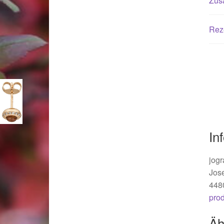
Zusä
Woocommerce Predictive Search
Rez
In
jogr
Jos
448
pro
Äh