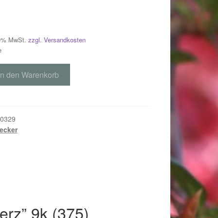
 19% MwSt.
zzgl. Versandkosten
e
In den Warenkorb
0329
ecker
018
erz” 9k (375)